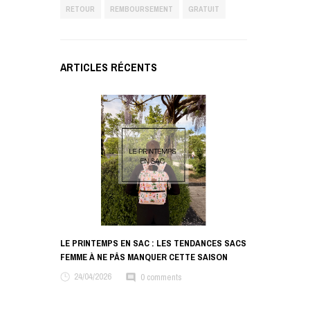
RETOUR
REMBOURSEMENT
GRATUIT
ARTICLES RÉCENTS
LE PRINTEMPS EN SAC : LES TENDANCES SACS
FEMME À NE PÂS MANQUER CETTE SAISON
24/04/2026
0 comments
comment