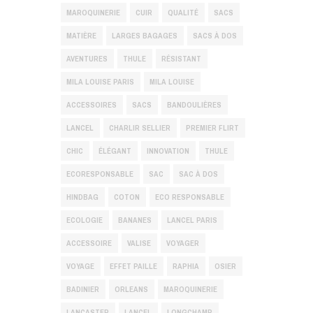
MAROQUINERIE
CUIR
QUALITÉ
SACS
MATIÈRE
LARGES BAGAGES
SACS À DOS
AVENTURES
THULE
RÉSISTANT
MILA LOUISE PARIS
MILA LOUISE
ACCESSOIRES
SACS
BANDOULIÈRES
LANCEL
CHARLIR SELLIER
PREMIER FLIRT
CHIC
ÉLÉGANT
INNOVATION
THULE
ECORESPONSABLE
SAC
SAC À DOS
HINDBAG
COTON
ECO RESPONSABLE
ECOLOGIE
BANANES
LANCEL PARIS
ACCESSOIRE
VALISE
VOYAGER
VOYAGE
EFFET PAILLE
RAPHIA
OSIER
BADINIER
ORLEANS
MAROQUINERIE
LANCASTER
LANCEL
LONGCHAMP