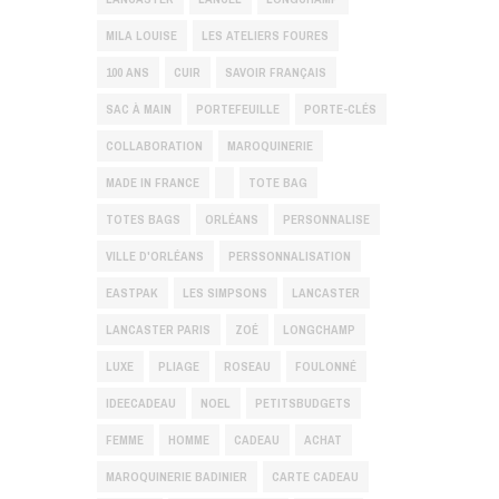
MILA LOUISE
LES ATELIERS FOURES
100 ANS
CUIR
SAVOIR FRANÇAIS
SAC À MAIN
PORTEFEUILLE
PORTE-CLÉS
COLLABORATION
MAROQUINERIE
MADE IN FRANCE
TOTE BAG
TOTES BAGS
ORLÉANS
PERSONNALISE
VILLE D'ORLÉANS
PERSSONNALISATION
EASTPAK
LES SIMPSONS
LANCASTER
LANCASTER PARIS
ZOÉ
LONGCHAMP
LUXE
PLIAGE
ROSEAU
FOULONNÉ
IDEECADEAU
NOEL
PETITSBUDGETS
FEMME
HOMME
CADEAU
ACHAT
MAROQUINERIE BADINIER
CARTE CADEAU