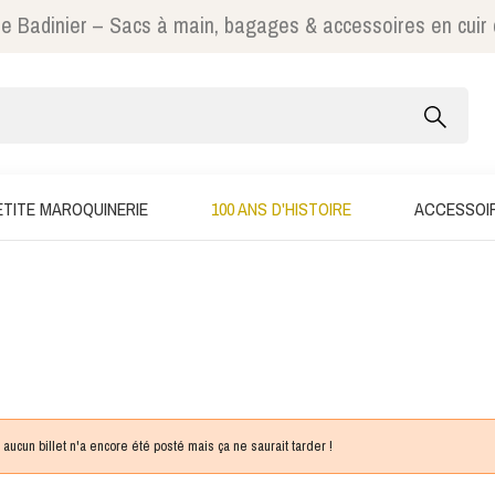
e Badinier – Sacs à main, bagages & accessoires en cuir
ETITE MAROQUINERIE
100 ANS D'HISTOIRE
ACCESSOI
aucun billet n'a encore été posté mais ça ne saurait tarder !