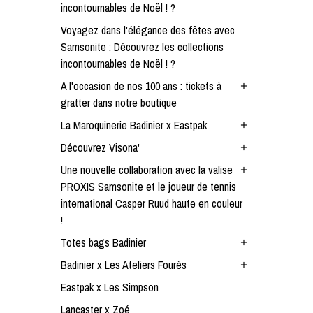
incontournables de Noël ! ?
Voyagez dans l'élégance des fêtes avec
Samsonite : Découvrez les collections
incontournables de Noël ! ?
A l'occasion de nos 100 ans : tickets à
add
gratter dans notre boutique
La Maroquinerie Badinier x Eastpak
add
Découvrez Visona'
add
Une nouvelle collaboration avec la valise
add
PROXIS Samsonite et le joueur de tennis
international Casper Ruud haute en couleur
!
Totes bags Badinier
add
Badinier x Les Ateliers Fourès
add
Eastpak x Les Simpson
Lancaster x Zoé