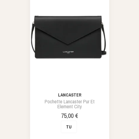
LANCASTER
Pochette Lancaster Pur Et
Element City
Prix
75,00 €
TU