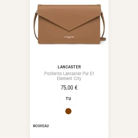
LANCASTER
Pochette Lancaster Pur Et
Element City
Prix
75,00 €
TU
Marron
NOUVEAU