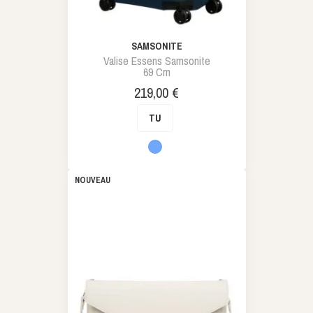
SAMSONITE
Valise Essens Samsonite
69 Cm
Prix
219,00 €
TU
Bleu
NOUVEAU