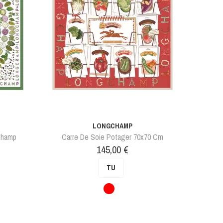
LONGCHAMP
gchamp
Carre De Soie Potager 70x70 Cm
Prix
145,00 €
TU
Rouge