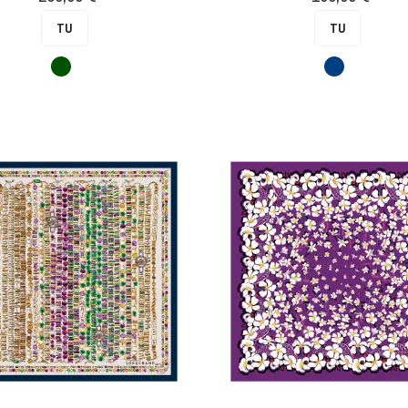
TU
TU
Vert
Bleu