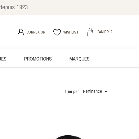
 depuis 1923
PANIER: 0
CONNEXION
WISHLIST
RES
PROMOTIONS
MARQUES

Trier par :
Pertinence