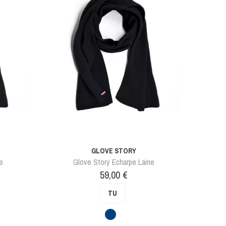
GLOVE STORY
ne
Glove Story Echarpe Laine
Prix
59,00 €
TU
Bleu