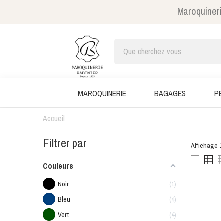
Maroquineri
MAROQUINERIE
BAGAGES
P
Accueil
Filtrer par
Affichage 1
Couleurs
Noir
1
Bleu
4
Vert
4