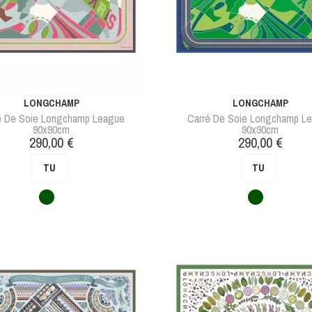
LONGCHAMP
LONGCHAMP
é De Soie Longchamp League
Carré De Soie Longchamp L
90x90cm
90x90cm
Prix
Prix
290,00 €
290,00 €
TU
TU
Vert
Vert