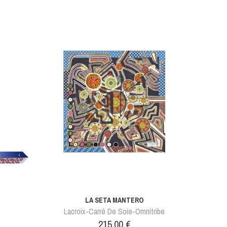
LA SETA MANTERO
Lacroix-Carré De Soie-Omnitribe
Prix
215,00 €