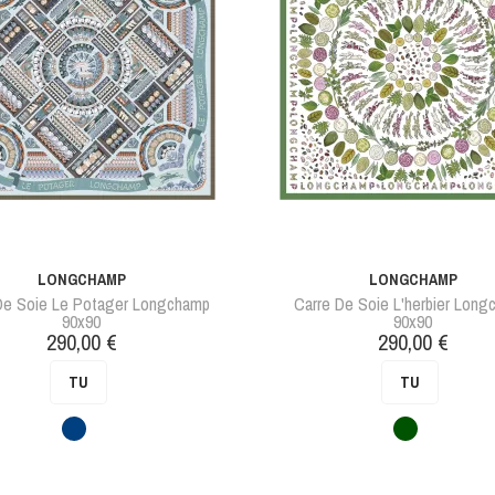
LONGCHAMP
LONGCHAMP
De Soie Le Potager Longchamp
Carre De Soie L'herbier Lon
90x90
90x90
Prix
Prix
290,00 €
290,00 €
TU
TU
Bleu
Vert