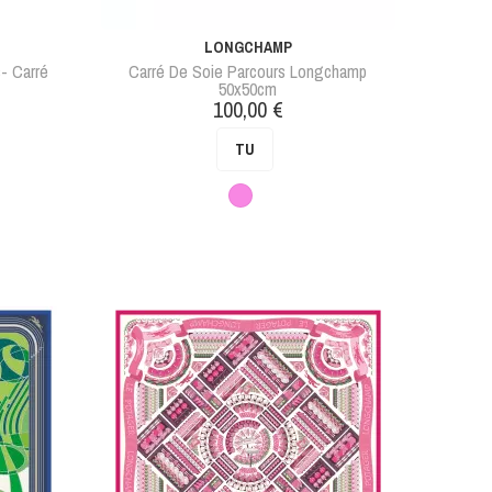
LONGCHAMP
- Carré
Carré De Soie Parcours Longchamp
50x50cm
Prix
100,00 €
TU
Rose