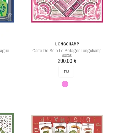
LONGCHAMP
eague
Carré De Soie Le Potager Longchamp
90x90
Prix
290,00 €
TU
Rose