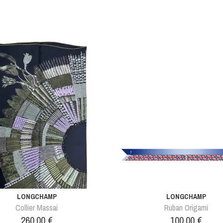
LONGCHAMP
LONGCHAMP
Collier Massai
Ruban Origami
Prix
Prix
260,00 €
100,00 €