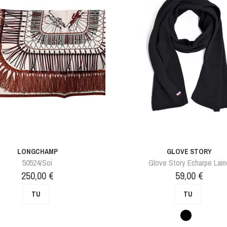
LONGCHAMP
GLOVE STORY
50524/soi
Glove Story Echarpe Lai
Prix
Prix
250,00 €
59,00 €
TU
TU
Noir