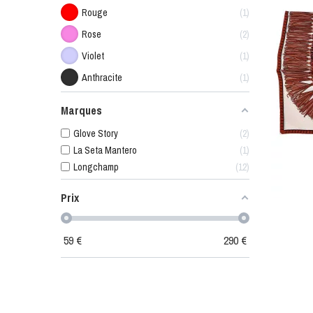
Rouge
1
Rose
2
Violet
1
Anthracite
1
Marques
Glove Story
2
La Seta Mantero
1
Longchamp
12
Prix
59
€
290
€