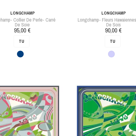
LONGCHAMP
LONGCHAMP
hamp- Collier De Perle- Carré
Longchamp- Fleurs Hawaiennes
De Soie
De Sois
Prix
Prix
95,00 €
90,00 €
TU
TU
Bleu
Violet