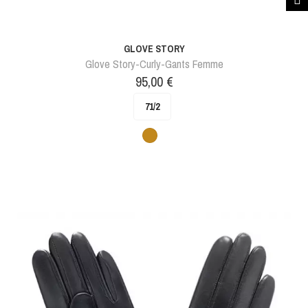
GLOVE STORY
Glove Story-Curly-Gants Femme
Prix
95,00 €
71/2
Camel