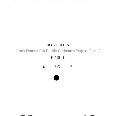
GLOVE STORY
Gants Femme Cuir Doublé Cachemire Poignet Froncé
Prix
62,00 €
6
61/2
7
Noir