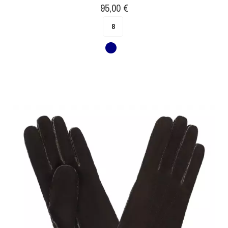
Prix
95,00 €
8
Marine