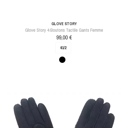
GLOVE STORY
Glove Story 4 Boutons Tactile Gants Femme
Prix
99,00 €
61/2
Noir