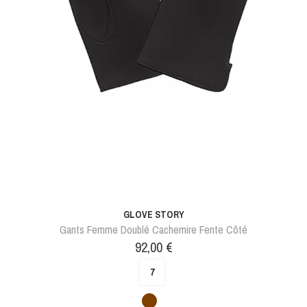
GLOVE STORY
Gants Femme Doublé Cachemire Fente Côté
Prix
92,00 €
7
Marron