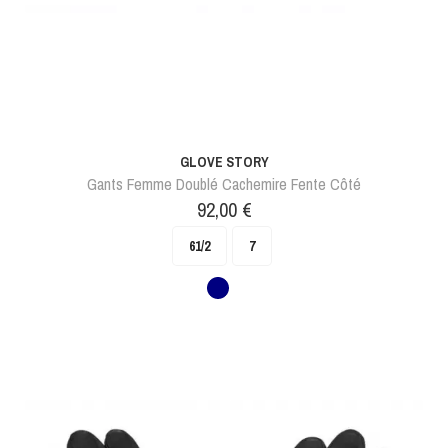
GLOVE STORY
Gants Femme Doublé Cachemire Fente Côté
Prix
92,00 €
61/2
7
Marine