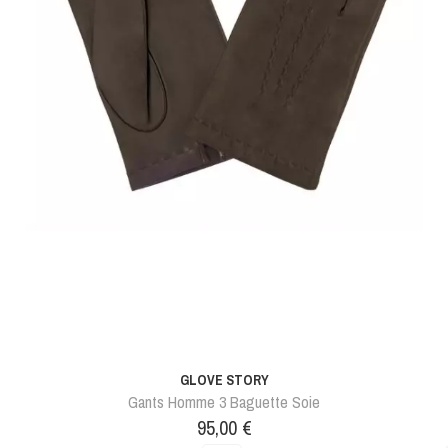
GLOVE STORY
Gants Homme 3 Baguette Soie
Prix
95,00 €