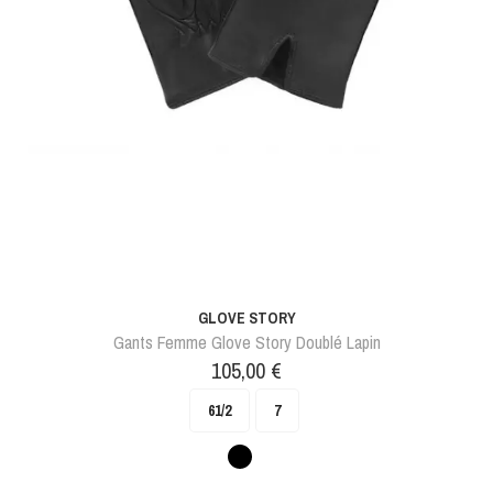
GLOVE STORY
Gants Femme Glove Story Doublé Lapin
Prix
105,00 €
61/2
7
Noir