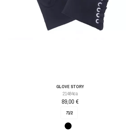
GLOVE STORY
21484ca
Prix
89,00 €
71/2
Noir