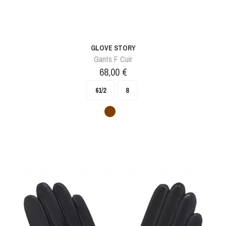
GLOVE STORY
Gants F Cuir
Prix
68,00 €
61/2
8
Marron