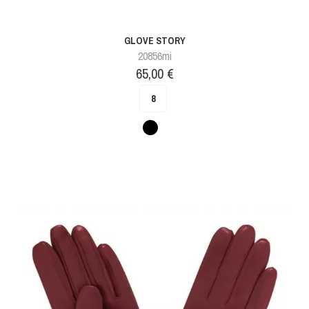
GLOVE STORY
20856mi
Prix
65,00 €
8
Noir