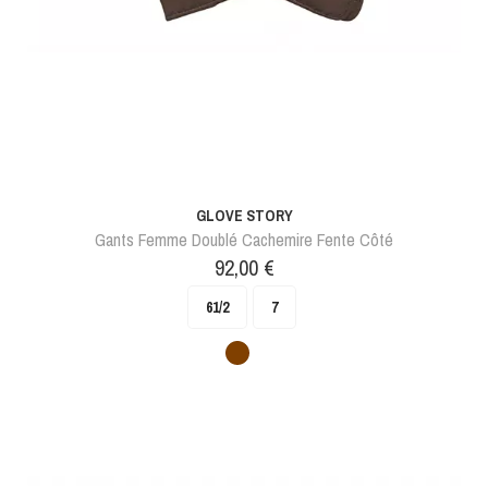
GLOVE STORY
Gants Femme Doublé Cachemire Fente Côté
Prix
92,00 €
61/2
7
Marron