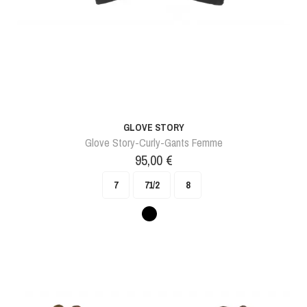
GLOVE STORY
Glove Story-Curly-Gants Femme
Prix
95,00 €
7
71/2
8
Noir