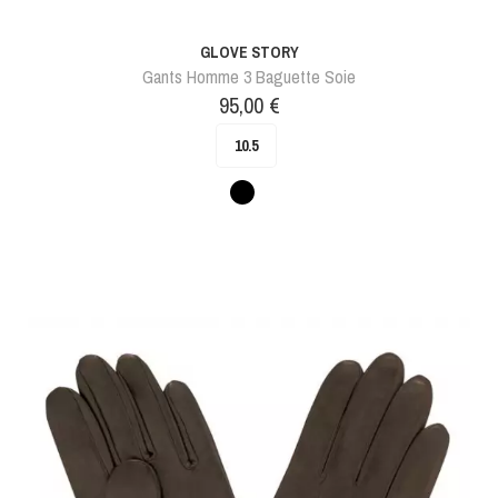
GLOVE STORY
Gants Homme 3 Baguette Soie
Prix
95,00 €
10.5
Noir