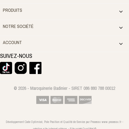
PRODUITS

NOTRE SOCIÉTÉ

ACCOUNT

SUIVEZ-NOUS
© 2026 - Maroquinerie Badinier - SIRET 086 880 788 00012
Développement Code Optimisé, Pole Position et Qualité de Service par Processx www.processx.fr -
création site internet orléans
-
Site
agréé
QualiNet ©