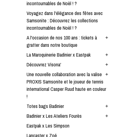
incontournables de Noël ! ?
Voyagez dans l'élégance des fêtes avec
Samsonite : Découvrez les collections
incontournables de Noël ! ?
A l'occasion de nos 100 ans : tickets à
add
gratter dans notre boutique
La Maroquinerie Badinier x Eastpak
add
Découvrez Visona'
add
Une nouvelle collaboration avec la valise
add
PROXIS Samsonite et le joueur de tennis
international Casper Ruud haute en couleur
!
Totes bags Badinier
add
Badinier x Les Ateliers Fourès
add
Eastpak x Les Simpson
Lancaster x Zoé