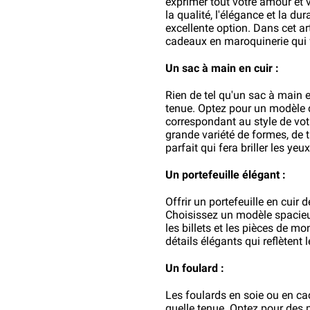
exprimer tout votre amour et v
la qualité, l'élégance et la du
excellente option. Dans cet ar
cadeaux en maroquinerie qui 
Un sac à main en cuir :
Rien de tel qu'un sac à main e
tenue. Optez pour un modèle de
correspondant au style de vo
grande variété de formes, de ta
parfait qui fera briller les y
Un portefeuille élégant :
Offrir un portefeuille en cuir d
Choisissez un modèle spacieux
les billets et les pièces de mo
détails élégants qui reflètent
Un foulard :
Les foulards en soie ou en ca
quelle tenue. Optez pour des 