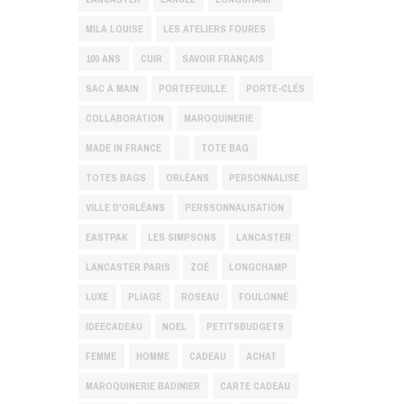
MILA LOUISE
LES ATELIERS FOURES
100 ANS
CUIR
SAVOIR FRANÇAIS
SAC À MAIN
PORTEFEUILLE
PORTE-CLÉS
COLLABORATION
MAROQUINERIE
MADE IN FRANCE
TOTE BAG
TOTES BAGS
ORLÉANS
PERSONNALISE
VILLE D'ORLÉANS
PERSSONNALISATION
EASTPAK
LES SIMPSONS
LANCASTER
LANCASTER PARIS
ZOÉ
LONGCHAMP
LUXE
PLIAGE
ROSEAU
FOULONNÉ
IDEECADEAU
NOEL
PETITSBUDGETS
FEMME
HOMME
CADEAU
ACHAT
MAROQUINERIE BADINIER
CARTE CADEAU