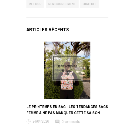
RETOUR
REMBOURSEMENT
GRATUIT
ARTICLES RÉCENTS
LE PRINTEMPS EN SAC : LES TENDANCES SACS
FEMME À NE PÂS MANQUER CETTE SAISON
24/04/2026
0 comments
comment