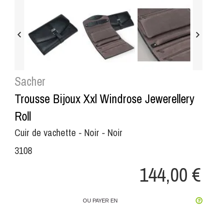


Sacher
Trousse Bijoux Xxl Windrose Jewerellery
Roll
Cuir de vachette - Noir - Noir
3108
144,00 €
OU PAYER EN