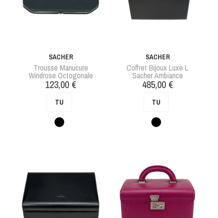
SACHER
SACHER
Trousse Manucure
Coffret Bijoux Luxe L
Windrose Octogonale
Sacher Ambiance
Prix
Prix
123,00 €
485,00 €
TU
TU
Noir
Noir