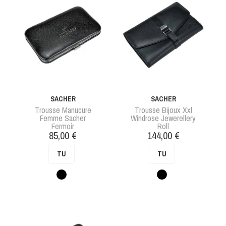
SACHER
SACHER
Trousse Manucure
Trousse Bijoux Xxl
Femme Sacher
Windrose Jewerellery
Fermoir
Roll
Prix
Prix
85,00 €
144,00 €
TU
TU
Noir
Noir