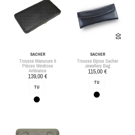
SACHER
SACHER
Trousse Manucure 6
Trousse Bijoux Sacher
Pièces Windrose
Jewellery Bag
Prix
Ambiance
115,00 €
Prix
139,00 €
TU
TU
Noir
Noir