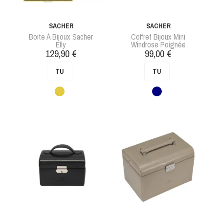
SACHER
SACHER
Boite À Bijoux Sacher
Coffret Bijoux Mini
Elly
Windrose Poignée
Prix
Prix
129,90 €
99,00 €
TU
TU
Jaune
Bleu
foncé