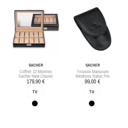
SACHER
SACHER
Coffret 12 Montres
Trousse Manucure
Sacher New Classic
Windrose Rabat Pm
Prix
Prix
179,90 €
99,00 €
TU
TU
Noir
Noir