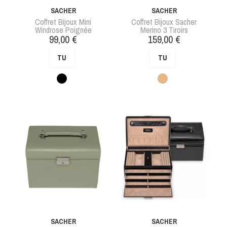
SACHER
SACHER
Coffret Bijoux Mini
Coffret Bijoux Sacher
Windrose Poignée
Merino 3 Tiroirs
Prix
Prix
99,00 €
159,00 €
TU
TU
Noir
Beige
SACHER
SACHER