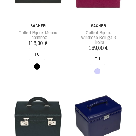
SACHER
SACHER
Coffret Bijoux Merino
Coffret Bijoux
Charmbox
Windrose Beluga 3
Prix
116,00 €
Tiroirs
Prix
189,00 €
TU
TU
Noir
Violet