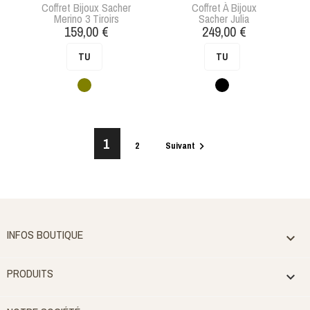
Coffret Bijoux Sacher
Coffret À Bijoux
Merino 3 Tiroirs
Sacher Julia
Prix
Prix
159,00 €
249,00 €
TU
TU
Vert
Noir
1
2
Suivant

INFOS BOUTIQUE

PRODUITS
