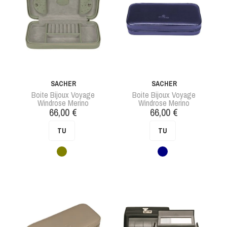
SACHER
SACHER
Boite Bijoux Voyage
Boite Bijoux Voyage
Windrose Merino
Windrose Merino
Prix
Prix
66,00 €
66,00 €
TU
TU
Vert
Bleu
foncé