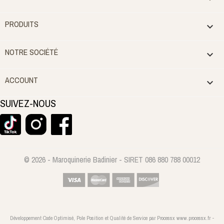
PRODUITS

NOTRE SOCIÉTÉ

ACCOUNT

SUIVEZ-NOUS
© 2026 - Maroquinerie Badinier - SIRET 086 880 788 00012
Développement Code Optimisé, Pole Position et Qualité de Service par Processx www.processx.fr -