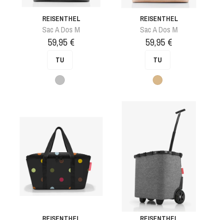
REISENTHEL
REISENTHEL
Sac A Dos M
Sac A Dos M
Prix
Prix
59,95 €
59,95 €
TU
TU
Gris
Beife
fonce
REISENTHEL
REISENTHEL