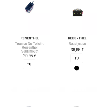
REISENTHEL
REISENTHEL
Trousse De Toilette
Beautycase
Reisenthel
Prix
39,95 €
Squarmouth
Prix
20,95 €
TU
TU
Pois
noir