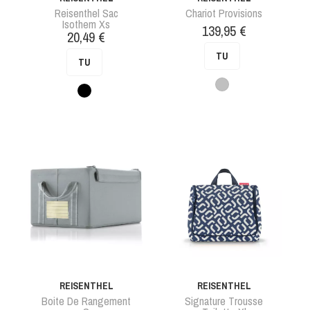
Reisenthel Sac
Chariot Provisions
Isothem Xs
Prix
139,95 €
Prix
20,49 €
TU
TU
Gris
Pois
noir
REISENTHEL
REISENTHEL
Boite De Rangement
Signature Trousse