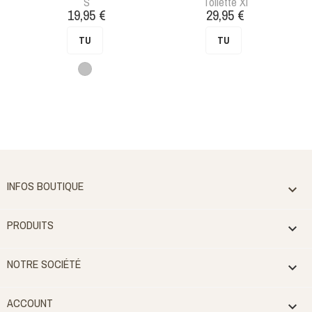
S
Toilette Xl
Prix
Prix
19,95 €
29,95 €
TU
TU
Gris
INFOS BOUTIQUE

PRODUITS

NOTRE SOCIÉTÉ

ACCOUNT
