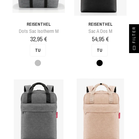
REISENTHEL
REISENTHEL
FILTER
Dots Sac Isotherm M
Sac A Dos M
Prix
Prix
32,95 €
54,95 €
TU
TU
Gris
Noir