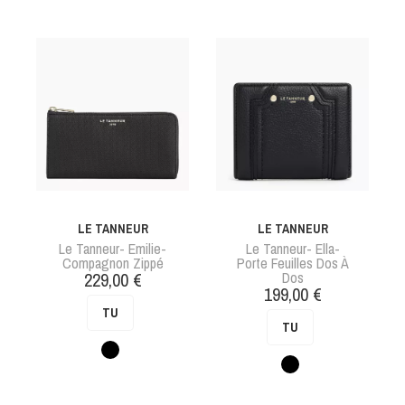
LE TANNEUR
LE TANNEUR
Le Tanneur- Emilie-
Le Tanneur- Ella-
Compagnon Zippé
Porte Feuilles Dos À
Prix
229,00 €
Dos
Prix
199,00 €
TU
TU
Noir
Noir