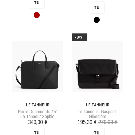
de
TU
TU
base
Grenat
Noir
-30%
LE TANNEUR
LE TANNEUR
Porte Documents 15"
Le Tanneur- Gaspard-
Le Tanneur Sophie
Gibecière
Prix
Prix
Prix
349,00 €
195,30 €
279,00 €
de
TU
TU