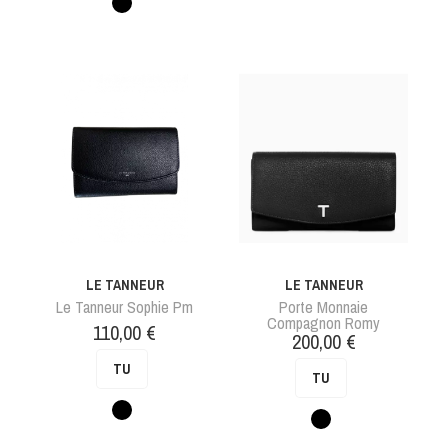
Noir
LE TANNEUR
LE TANNEUR
Le Tanneur Sophie Pm
Porte Monnaie
Compagnon Romy
Prix
110,00 €
Prix
200,00 €
TU
TU
Noir
Noir