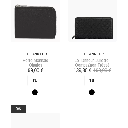
LE TANNEUR
LE TANNEUR
Porte Monnaie
Le Tanneur-Juliette-
Charles
Compagnon Tréssé
Prix
Prix
Prix
99,00 €
139,30 €
199,00 €
de
TU
TU
base
Noir
Noir
-30%