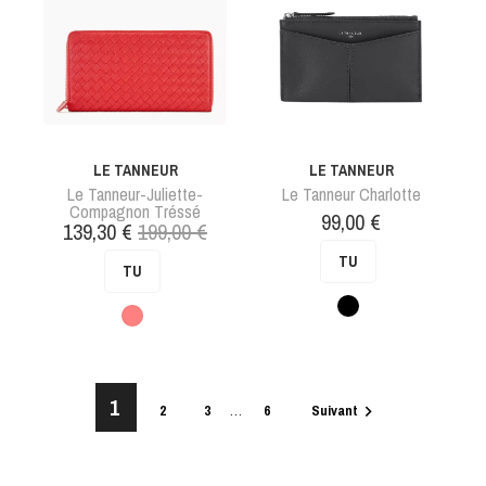
LE TANNEUR
LE TANNEUR
Le Tanneur-Juliette-
Le Tanneur Charlotte
Compagnon Tréssé
Prix
99,00 €
Prix
Prix
139,30 €
199,00 €
de
TU
TU
base
Noir
Rose
1
…
2
3
6
Suivant
