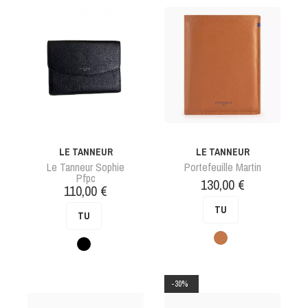
LE TANNEUR
LE TANNEUR
Le Tanneur Sophie
Portefeuille Martin
Pfpc
Prix
130,00 €
Prix
110,00 €
TU
TU
Tan
Noir
-30%