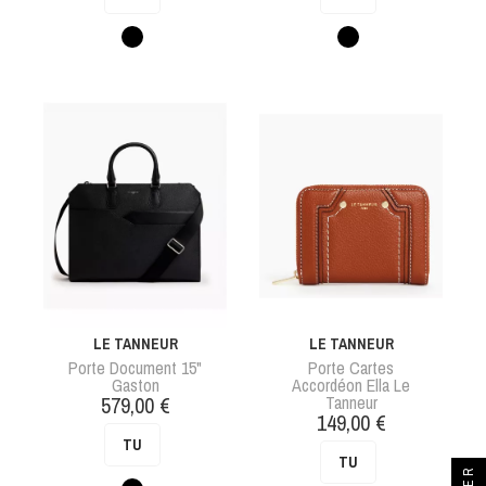
base
Noir
Noir
LE TANNEUR
LE TANNEUR
Porte Document 15"
Porte Cartes
Gaston
Accordéon Ella Le
Prix
579,00 €
Tanneur
Prix
149,00 €
TU
TU