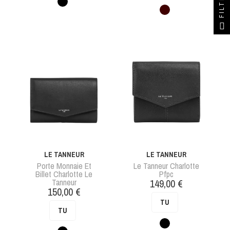
FILTER
Noir
Marron
LE TANNEUR
LE TANNEUR
Porte Monnaie Et
Le Tanneur Charlotte
Billet Charlotte Le
Pfpc
Prix
Tanneur
149,00 €
Prix
150,00 €
TU
TU
Noir