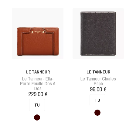
LE TANNEUR
LE TANNEUR
Le Tanneur- Ella-
Le Tanneur Charles
Porte Feuille Dos À
Pcpb
Prix
Dos
99,00 €
Prix
229,00 €
TU
TU
Marron
Marron