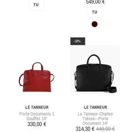
de
Prix
549,00 €
TU
base
TU
Marron
-30%
LE TANNEUR
LE TANNEUR
Porte Documents 1
Le Tanneur-Charles
Soufflet 14"
Tréssé--porte
Prix
330,00 €
Document 14"
Prix
Prix
314,30 €
449,00 €