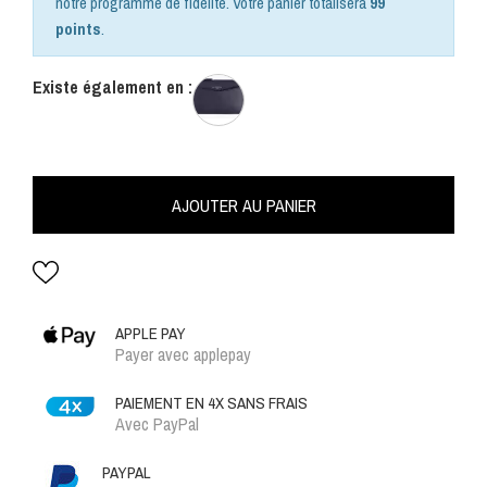
notre programme de fidélité. Votre panier totalisera
99
points
.
Existe également en :
AJOUTER AU PANIER
APPLE PAY
Payer avec applepay
PAIEMENT EN 4X SANS FRAIS
Avec PayPal
PAYPAL