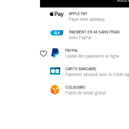
AJOUT
APPLE PAY
Payer avec applepay
PAIEMENT EN 4X SANS FRAIS
Avec PayPal
PAYPAL
Leader des paiements en ligne
CARTE BANCAIRE
Paiement sécurisé avec le Crédit Ag
COLISSIMO
Points de retrait gratuit