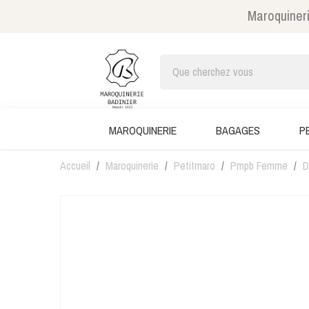
Maroquineri
MAROQUINERIE
BAGAGES
P
Accueil
Maroquinerie
Petitmaro
Pmpb Femme
D