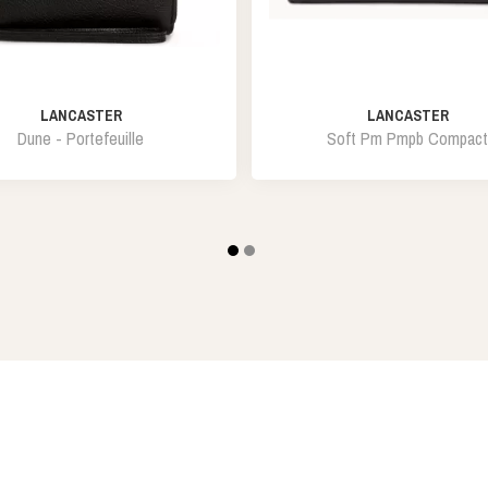
LANCASTER
LANCASTER
Dune - Portefeuille
Soft Pm Pmpb Compact