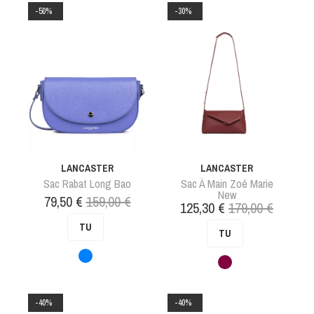
-50%
-30%
LANCASTER
LANCASTER
Sac Rabat Long Bao
Sac À Main Zoé Marie
New
Prix
Prix
79,50 €
159,00 €
Prix
Prix
125,30 €
179,00 €
de
de
TU
base
TU
base
Bleu
Bordeaux
-40%
-40%