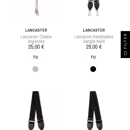
LANCASTER
LANCASTER
FILTER
Lancaster-Chaîne
Lancaster Bandoulière
Argentée
Sangle Multi
Prix
Prix
25,00 €
29,00 €
TU
TU
Argent
Noir