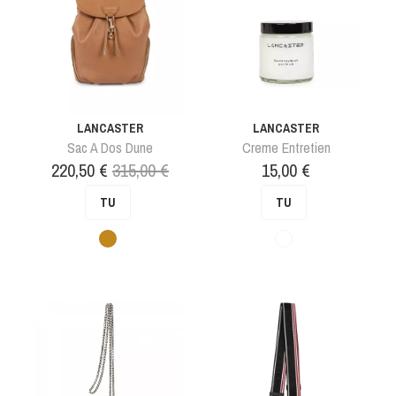
LANCASTER
LANCASTER
Sac A Dos Dune
Creme Entretien
Prix
Prix
Prix
220,50 €
315,00 €
15,00 €
de
TU
TU
base
Camel
Incolore