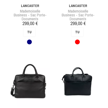
LANCASTER
LANCASTER
Mademoiselle
Mademoiselle
Business - Sac Porte-
Business - Sac Porte-
Documents
Documents
Prix
Prix
299,00 €
299,00 €
TU
TU
Bleu
Rouge
foncé