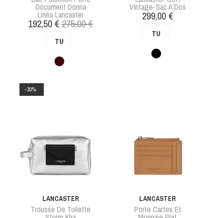
Document Donna
Vintage-Sac A Dos
Prix
Linéa Lancaster
299,00 €
Prix
Prix
192,50 €
275,00 €
de
TU
TU
base
Noir
Marron
-30%
LANCASTER
LANCASTER
Trousse De Toilette
Porte Cartes Et
Storm Kba
Monnaie Plat