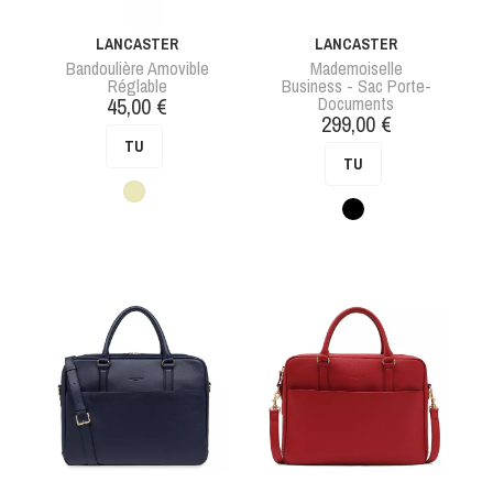
LANCASTER
LANCASTER
Bandoulière Amovible
Mademoiselle
Réglable
Business - Sac Porte-
Prix
45,00 €
Documents
Prix
299,00 €
TU
TU
Beige
Noir