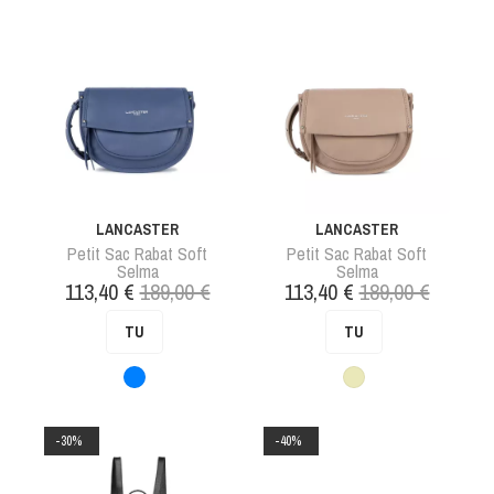
LANCASTER
LANCASTER
Petit Sac Rabat Soft
Petit Sac Rabat Soft
Selma
Selma
Prix
Prix
Prix
Prix
113,40 €
189,00 €
113,40 €
189,00 €
de
de
TU
TU
base
base
Bleu
Beige
-30%
-40%