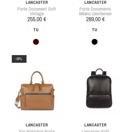
LANCASTER
LANCASTER
Porte Document Soft
Porte Documents
Vintage
Milano Gentlemen
Prix
Prix
255,00 €
289,00 €
TU
TU
Marron
Noir
-30%
LANCASTER
LANCASTER
Sac Polochon Porte
Lancaster-Soft