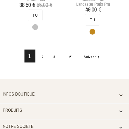
Prix
Prix
38,50 €
55,00 €
Lancaster Paris Pm
Prix
49,00 €
de
TU
base
TU
Argent
Camel
1
…
2
3
21
Suivant

INFOS BOUTIQUE

PRODUITS

NOTRE SOCIÉTÉ
