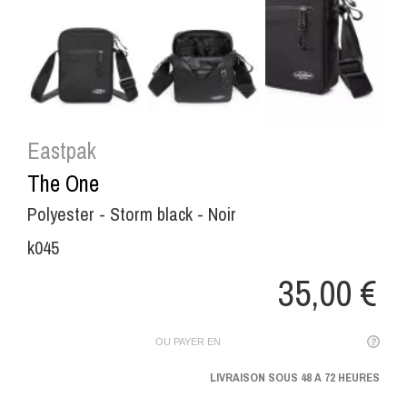


Eastpak
The One
Polyester - Storm black - Noir
k045
35,00 €
OU PAYER EN
LIVRAISON SOUS 48 A 72 HEURES