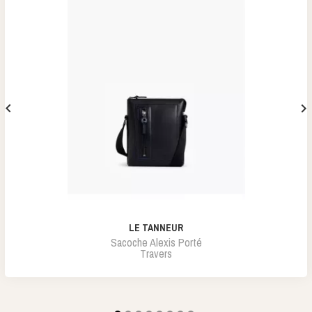


LE TANNEUR
Sacoche Alexis Porté
Travers