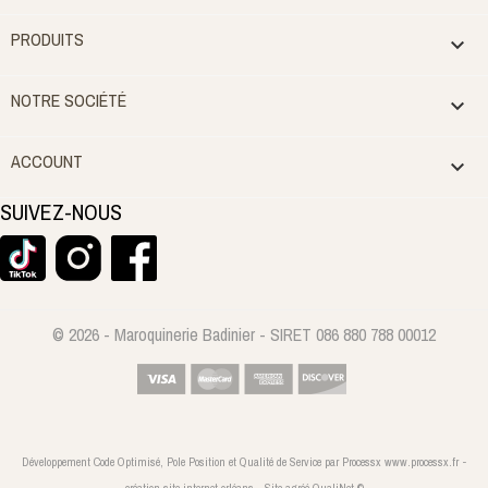
PRODUITS

NOTRE SOCIÉTÉ

ACCOUNT

SUIVEZ-NOUS
© 2026 - Maroquinerie Badinier - SIRET 086 880 788 00012
Développement Code Optimisé, Pole Position et Qualité de Service par Processx www.processx.fr -