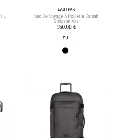
EASTPAK
'r L
Sac De Voyage À Roulette Eatpak
Strapson Xxs
Prix
150,00 €
TU
Noir