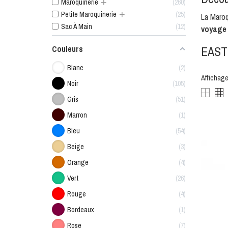
+
Maroquinerie
260
+
Petite Maroquinerie
25
La
Maroq
Sac À Main
12
voyage
Couleurs
EAST
Blanc
2
Affichage
Noir
105
Gris
51
Marron
1
Bleu
54
Beige
3
Orange
4
Vert
26
Rouge
4
Bordeaux
1
Rose
7