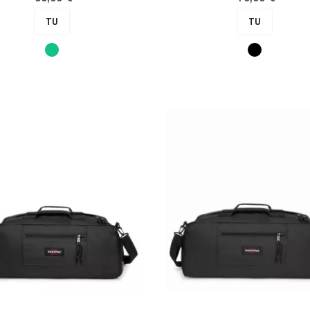
TU
TU
Vert
Noir