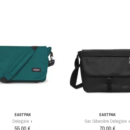
EASTPAK
EASTPAK
Delegate +
Sac Gibecière Delegate 
Prix
Prix
55,00 €
70,00 €