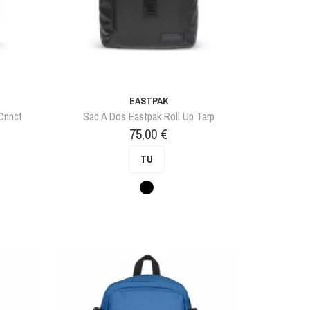
EASTPAK
Cnnct
Sac À Dos Eastpak Roll Up Tarp
Prix
75,00 €
TU
Noir