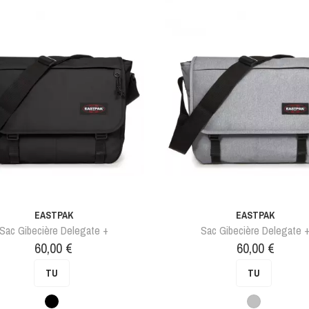
EASTPAK
EASTPAK
Sac Gibecière Delegate +
Sac Gibecière Delegate 
Prix
Prix
60,00 €
60,00 €
TU
TU
Noir
Gris