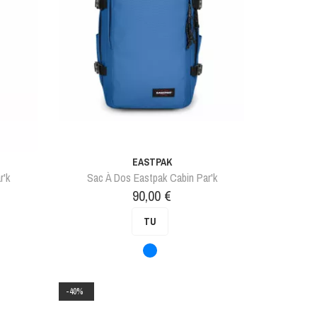
EASTPAK
r'k
Sac À Dos Eastpak Cabin Par'k
Prix
90,00 €
TU
Bleu
-40%