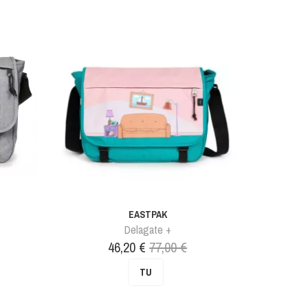
EASTPAK
+
Delagate +
Prix
Prix
46,20 €
77,00 €
de
TU
base