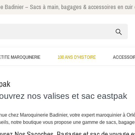
e Badinier – Sacs à main, bagages & accessoires en cuir
ETITE MAROQUINERIE
100 ANS D'HISTOIRE
ACCESSOI
pak
uvrez nos valises et sac eastpak
ue chez Maroquinerie Badinier, votre expert maroquinier à Orlé
eils, notre boutique vous propose une gamme de sacs, bagages 
vrez Nos Sacoches, Bagages et sac de voyage e