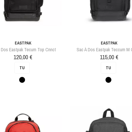
EASTPAK
EASTPAK
 Dos Eastpak Tecum Top Cnnct
Sac À Dos Eastpak Teccum M 
Prix
Prix
120,00 €
115,00 €
TU
TU
Noir
Noir