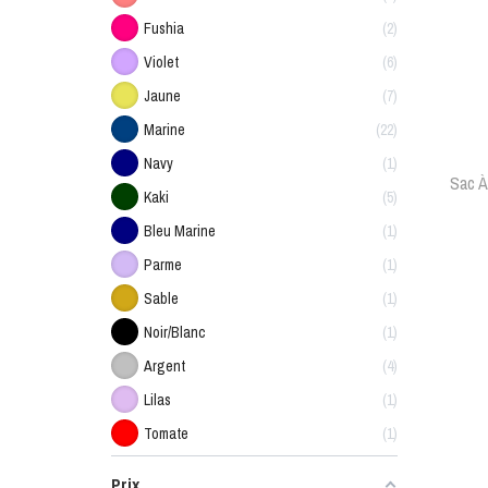
Fushia
2
Violet
6
Jaune
7
Marine
22
Navy
1
Sac À
Kaki
5
Bleu Marine
1
Parme
1
Sable
1
Noir/blanc
1
Argent
4
Lilas
1
Tomate
1
Prix