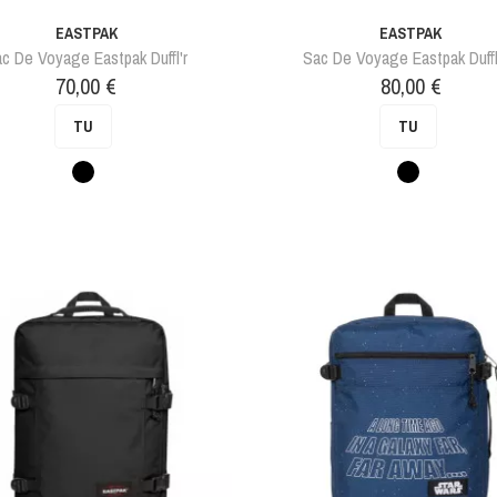
EASTPAK
EASTPAK
c De Voyage Eastpak Duffl'r
Sac De Voyage Eastpak Duffl
Prix
Prix
70,00 €
80,00 €
TU
TU
Noir
Noir