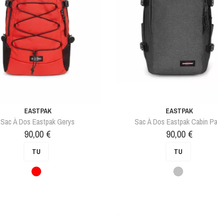
EASTPAK
EASTPAK
Sac À Dos Eastpak Gerys
Sac À Dos Eastpak Cabin Pa
Prix
Prix
90,00 €
90,00 €
TU
TU
Tomate
Gris