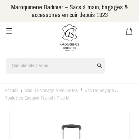
Maroquinerie Badinier – Sacs à main, bagages &
accessoires en cuir depuis 1923
Accueil
Sac De Voyage À Roulettes
Sac De Voyage A
Roulettes Eastpak Transit'r Plus M