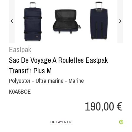


Eastpak
Sac De Voyage A Roulettes Eastpak
Transit'r Plus M
Polyester - Ultra marine - Marine
K0A5BOE
190,00 €
OU PAYER EN