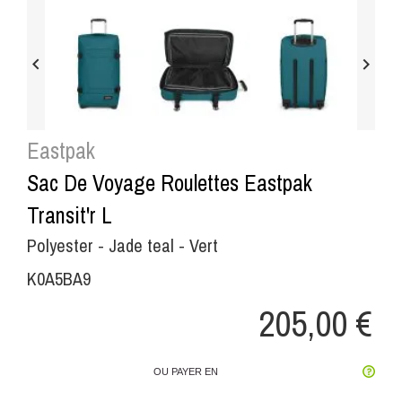


Eastpak
Sac De Voyage Roulettes Eastpak
Transit'r L
Polyester - Jade teal - Vert
K0A5BA9
205,00 €
OU PAYER EN