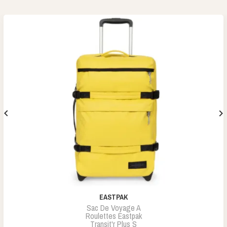


EASTPAK
Sac De Voyage A
Roulettes Eastpak
Transit'r Plus S