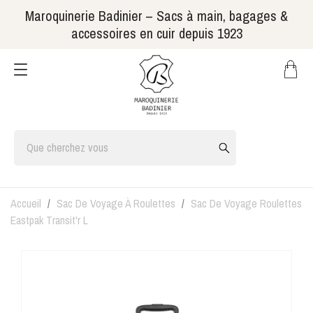
Maroquinerie Badinier – Sacs à main, bagages &
accessoires en cuir depuis 1923
Accueil
Sac De Voyage À Roulettes
Sac De Voyage Roulettes
Eastpak Transit'r L