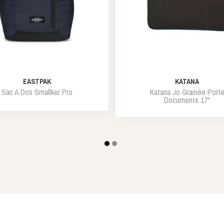
EASTPAK
KATANA
Sac A Dos Smallker Pro
Katana Jo Grainée Port
Documents 17"