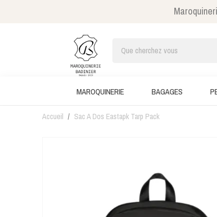
Maroquineri
MAROQUINERIE
BAGAGES
P
Accueil
Sac A Dos Eastapk Tarp Pack