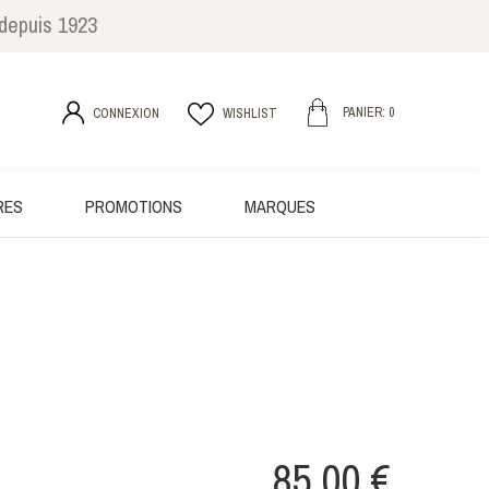
 depuis 1923
PANIER: 0
CONNEXION
WISHLIST
RES
PROMOTIONS
MARQUES
85,00 €