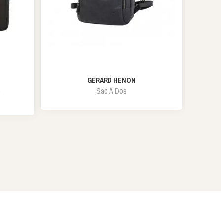
GERARD HENON
e
Sac À Dos