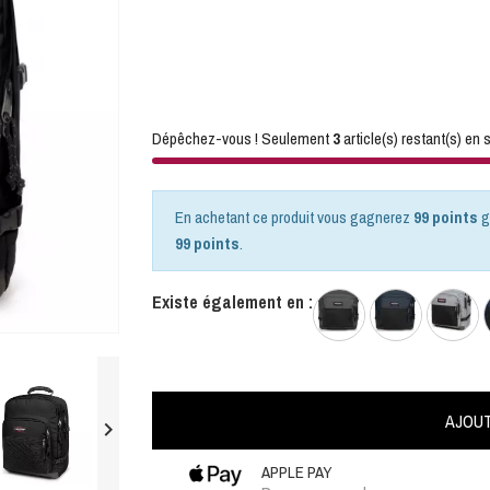
Dépêchez-vous ! Seulement
3
article(s) restant(s) en s
En achetant ce produit vous gagnerez
99 points
g
99 points
.
Existe également en :
AJOUT

APPLE PAY