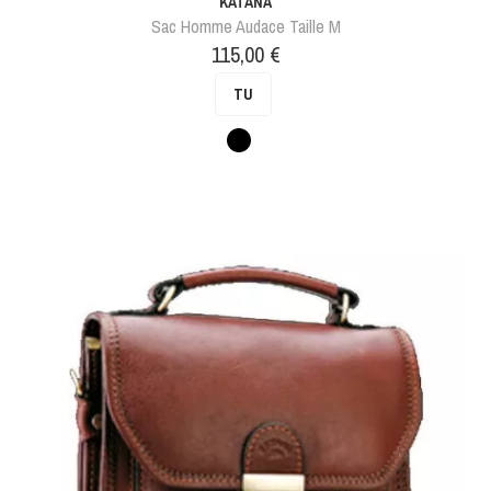
KATANA
Sac Homme Audace Taille M
Prix
115,00 €
TU
Noir