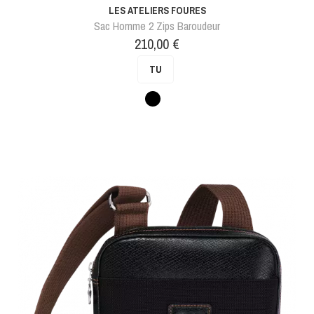
LES ATELIERS FOURES
Sac Homme 2 Zips Baroudeur
Prix
210,00 €
TU
Noir