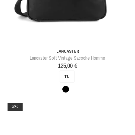
LANCASTER
Lancaster Soft Vintage Sacoche Homme
Prix
125,00 €
TU
Noir
-30%