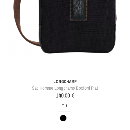
LONGCHAMP
Sac Homme Longchamp Boxford Plat
Prix
140,00 €
TU
Noir