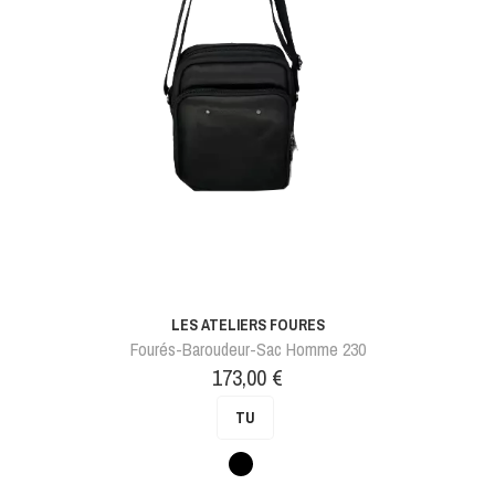
LES ATELIERS FOURES
Fourés-Baroudeur-Sac Homme 230
Prix
173,00 €
TU
Noir