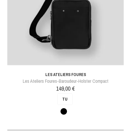
LES ATELIERS FOURES
Les Ateliers Foures-Baroudeur-Holster Compact
Prix
149,00 €
TU
Noir