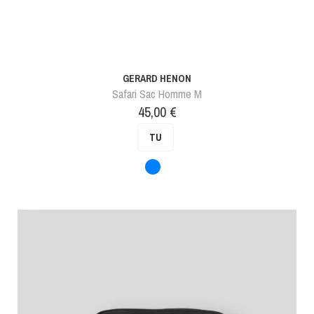
GERARD HENON
Safari Sac Homme M
Prix
45,00 €
TU
Bleu