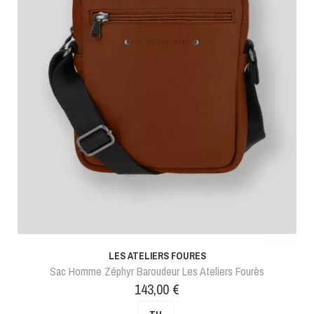
LES ATELIERS FOURES
Sac Homme Zéphyr Baroudeur Les Ateliers Fourès
Prix
143,00 €