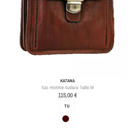
KATANA
Sac Homme Audace Taille M
Prix
115,00 €
TU
Marron