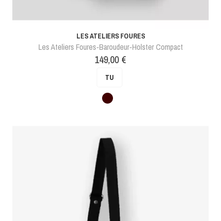
LES ATELIERS FOURES
Les Ateliers Foures-Baroudeur-Holster Compact
Prix
149,00 €
TU
Marron