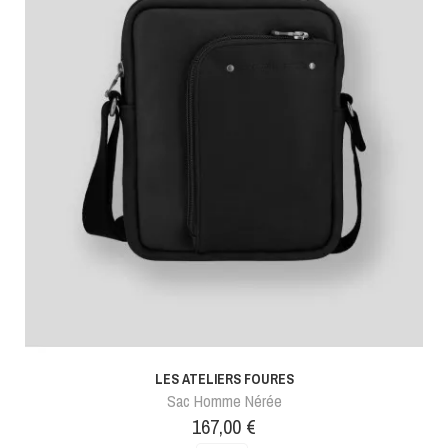
LES ATELIERS FOURES
Sac Homme Nérée
Prix
167,00 €