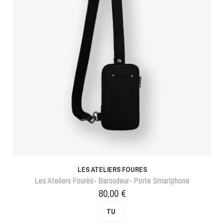
LES ATELIERS FOURES
Les Ateliers Fourès- Baroudeur- Porte Smartphone
Prix
80,00 €
TU