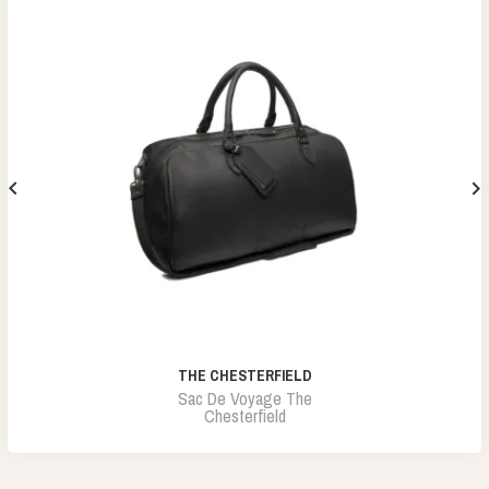


THE CHESTERFIELD
Sac De Voyage The
Chesterfield