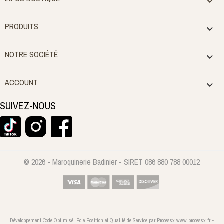

PRODUITS

NOTRE SOCIÉTÉ

ACCOUNT

SUIVEZ-NOUS
© 2026 - Maroquinerie Badinier - SIRET 086 880 788 00012
Développement Code Optimisé, Pole Position et Qualité de Service par Processx www.processx.fr -