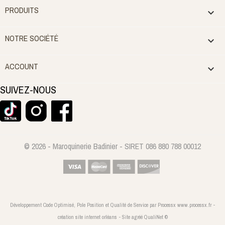
PRODUITS

NOTRE SOCIÉTÉ

ACCOUNT

SUIVEZ-NOUS
© 2026 - Maroquinerie Badinier - SIRET 086 880 788 00012
Développement Code Optimisé, Pole Position et Qualité de Service par Processx www.processx.fr -
création site internet orléans
-
Site
agréé
QualiNet ©