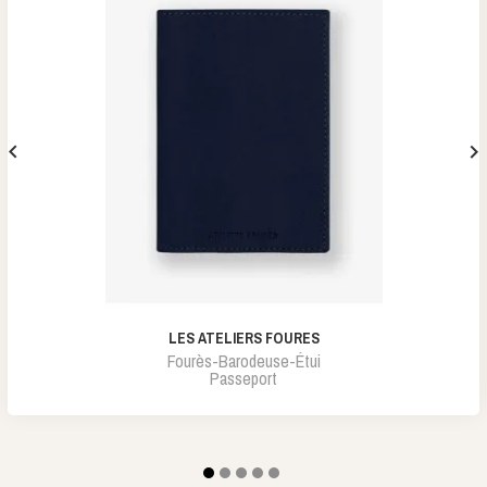


LES ATELIERS FOURES
Fourès-Barodeuse-Étui
Passeport