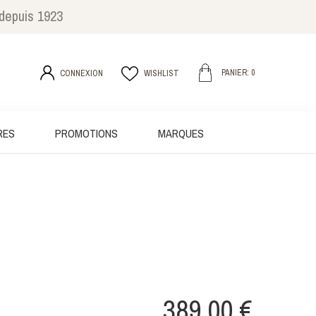
 depuis 1923
PANIER: 0
CONNEXION
WISHLIST
RES
PROMOTIONS
MARQUES
389,00 €