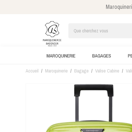
Maroquineri
MAROQUINERIE
BAGAGES
P
Accueil
Maroquinerie
Bagage
Valise Cabine
Val