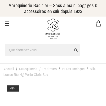
Maroquinerie Badinier – Sacs à main, bagages &
accessoires en cuir depuis 1923
Accueil
Maroquinerie
Petitmaro
P.Cles Breloque
Mila
Louise Rio Ng Porte Clefs Sac
-40%