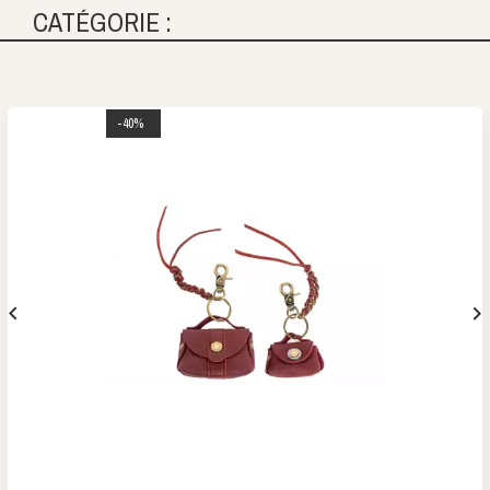
CATÉGORIE :
-40%

