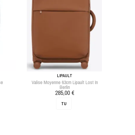
LIPAULT
se
Valise Moyenne 63cm Lipault Lost In
Berlin
Prix
285,00 €
TU