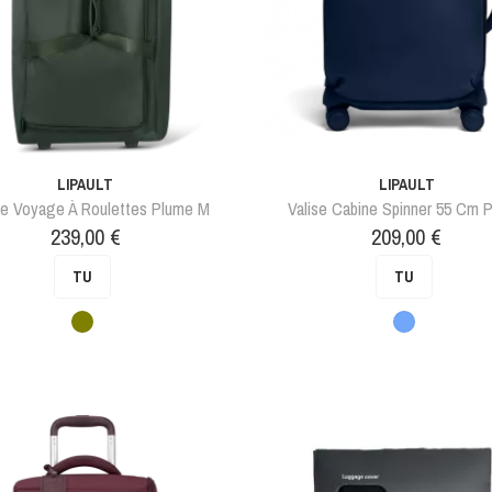
LIPAULT
LIPAULT
e Voyage À Roulettes Plume M
Valise Cabine Spinner 55 Cm 
Prix
Prix
239,00 €
209,00 €
TU
TU
Vert
Bleu