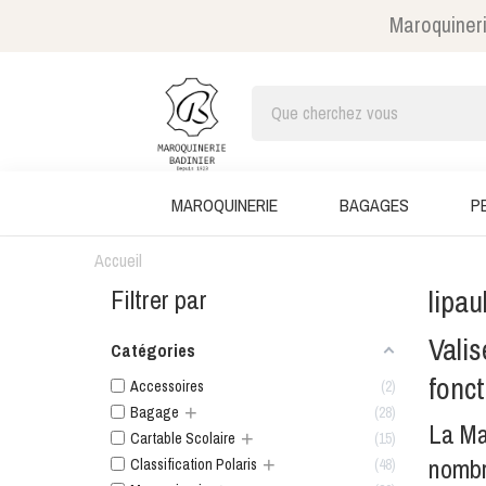
Maroquineri
MAROQUINERIE
BAGAGES
P
Accueil
lipau
Filtrer par
Valis
Catégories
fonct
Accessoires
2
+
Bagage
28
La Ma
+
Cartable Scolaire
15
nombr
+
Classification Polaris
48