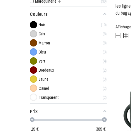
+
Maroquinerie
30
les lign
du baga
Couleurs
Noir
10
Affichage
Gris
8
Marron
8
Bleu
3
Vert
4
Bordeaux
2
Jaune
3
Camel
2
Transparent
2
Prix
19
€
309
€