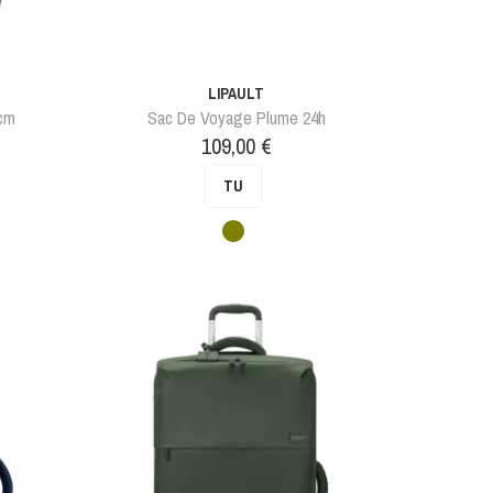
LIPAULT
5cm
Sac De Voyage Plume 24h
Prix
109,00 €
TU
Vert