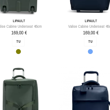
LIPAULT
LIPAULT
lise Cabine Underseat 45cm
Valise Cabine Underseat 4
Prix
Prix
169,00 €
169,00 €
TU
TU
Vert
Bleu