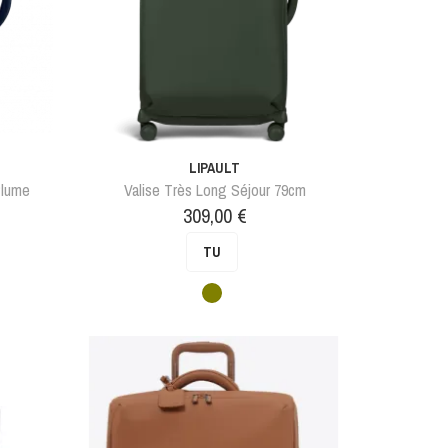
LIPAULT
Plume
Valise Très Long Séjour 79cm
Prix
309,00 €
TU
Vert