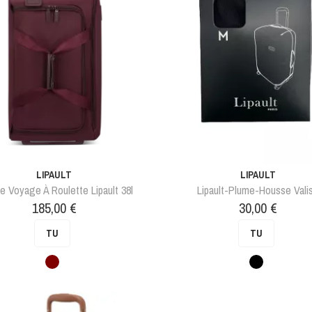
LIPAULT
LIPAULT
e Voyage À Roulette Lipault 38l
Lipault-Plume-Housse Vali
Prix
Prix
185,00 €
30,00 €
TU
TU
Bordeaux
Noir