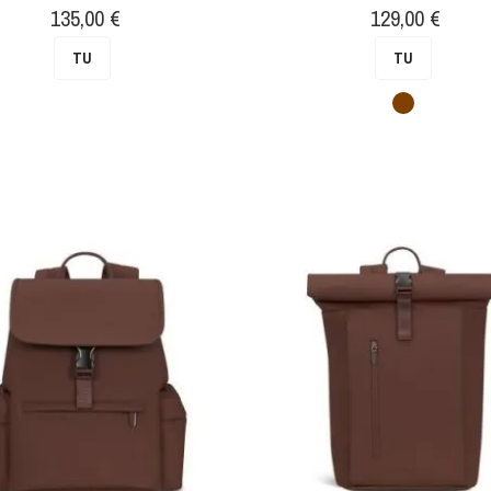
Prix
Prix
135,00 €
129,00 €
TU
TU
Marron