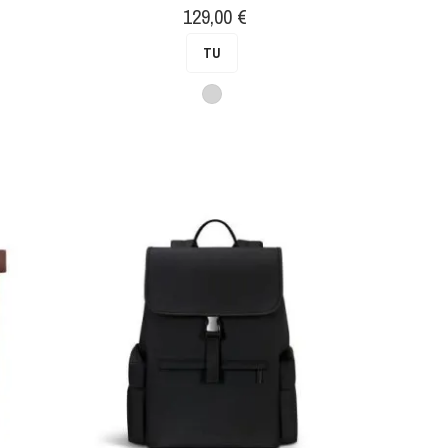
Prix
129,00 €
TU
Gris