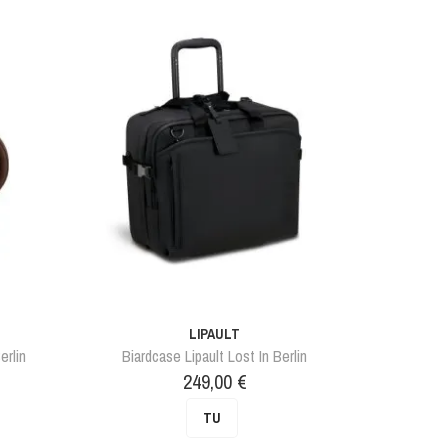
LIPAULT
erlin
Biardcase Lipault Lost In Berlin
Prix
249,00 €
TU