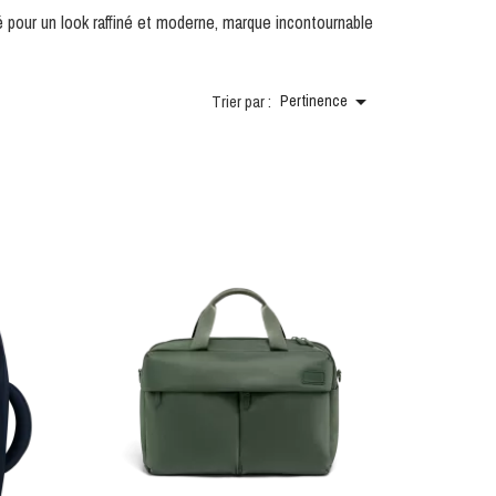
é pour un look raffiné et moderne, marque incontournable

Trier par :
Pertinence