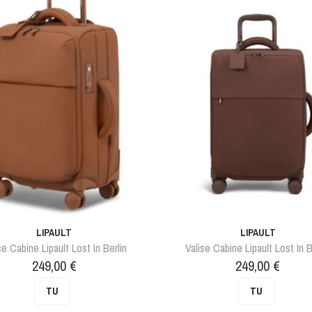
LIPAULT
LIPAULT
se Cabine Lipault Lost In Berlin
Valise Cabine Lipault Lost In B
Prix
Prix
249,00 €
249,00 €
TU
TU