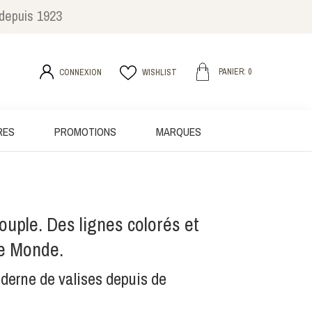
 depuis 1923
PANIER: 0
CONNEXION
WISHLIST
RES
PROMOTIONS
MARQUES
uple. Des lignes colorés et
le Monde.
erne de valises depuis de