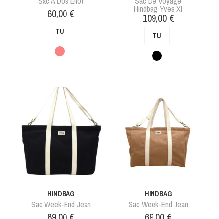
Sac À Dos Eliot
Sac De Voyage
Hindbag Yves Xl
Prix
60,00 €
Prix
109,00 €
TU
TU
Rose
Noir
HINDBAG
HINDBAG
Sac Week-End Jean
Sac Week-End Jean
Prix
Prix
69,00 €
69,00 €