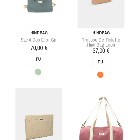
HINDBAG
HINDBAG
Sac A Dos Eliot Gm
Trousse De Toilette
Hind Bag Leon
Prix
70,00 €
Prix
37,00 €
TU
TU
Vert
Orange