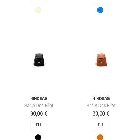
Beige
Bleu
HINDBAG
HINDBAG
Sac À Dos Eliot
Sac À Dos Eliot
Prix
Prix
60,00 €
60,00 €
TU
TU
Noir
Orangé