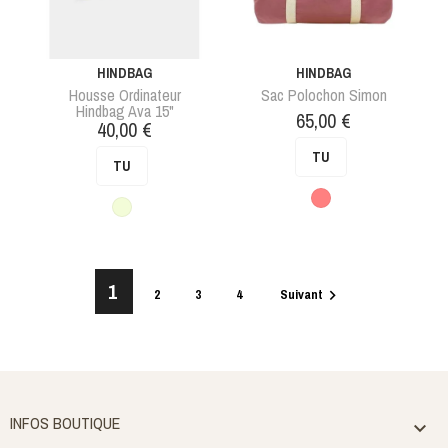
HINDBAG
HINDBAG
Housse Ordinateur
Sac Polochon Simon
Hindbag Ava 15"
Prix
65,00 €
Prix
40,00 €
TU
TU
Rose
Beige
1
2
3
4
Suivant

INFOS BOUTIQUE
