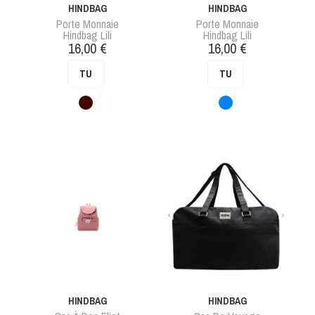
HINDBAG
HINDBAG
Porte Monnaie
Porte Monnaie
Hindbag Lili
Hindbag Lili
Prix
Prix
16,00 €
16,00 €
TU
TU
Marron
Bleu
HINDBAG
HINDBAG