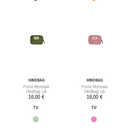
HINDBAG
HINDBAG
Porte Monnaie
Porte Monnaie
Hindbag Lili
Hindbag Lili
Prix
Prix
16,00 €
16,00 €
TU
TU
Vert
Rose
blush