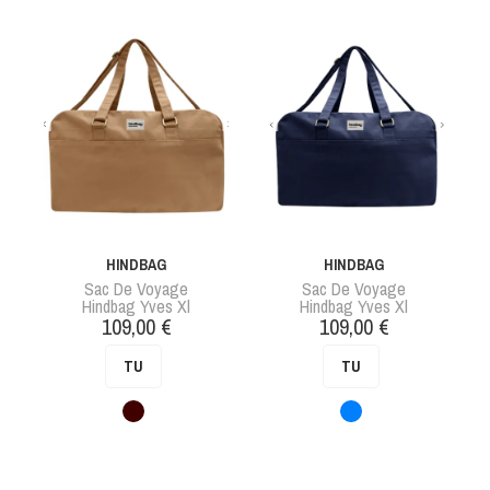
HINDBAG
HINDBAG
Sac De Voyage
Sac De Voyage
Hindbag Yves Xl
Hindbag Yves Xl
Prix
Prix
109,00 €
109,00 €
TU
TU
Marron
Bleu