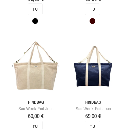
TU
TU
Noir
Marron
HINDBAG
HINDBAG
Sac Week-End Jean
Sac Week-End Jean
Prix
Prix
69,00 €
69,00 €
TU
TU