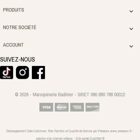
PRODUITS

NOTRE SOCIÉTÉ

ACCOUNT

SUIVEZ-NOUS
© 2026 - Maroquinerie Badinier - SIRET 086 880 788 00012
Développement Code Optimisé, Pole Position et Qualité de Service par Processx www.processx.fr -
création site internet orléans
-
Site
agréé
QualiNet ©