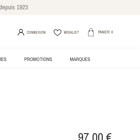
 depuis 1923
PANIER: 0
CONNEXION
WISHLIST
RES
PROMOTIONS
MARQUES
97,00 €