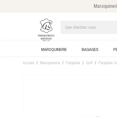
Maroquineri
MAROQUINERIE
BAGAGES
P
Accueil
Maroquinerie
Parapluie
Golf
Parapluie G