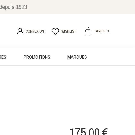
 depuis 1923
PANIER: 0
CONNEXION
WISHLIST
RES
PROMOTIONS
MARQUES
175,00 €