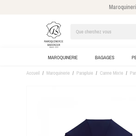
Maroquineri
MAROQUINERIE
BAGAGES
P
Accueil
Maroquinerie
Parapluie
Canne Mixte
Par