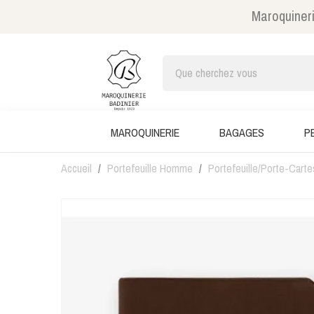
Maroquineri
MAROQUINERIE
BAGAGES
P
Accueil
Portefeuille Homme
Portefeuille/Porte-Carte