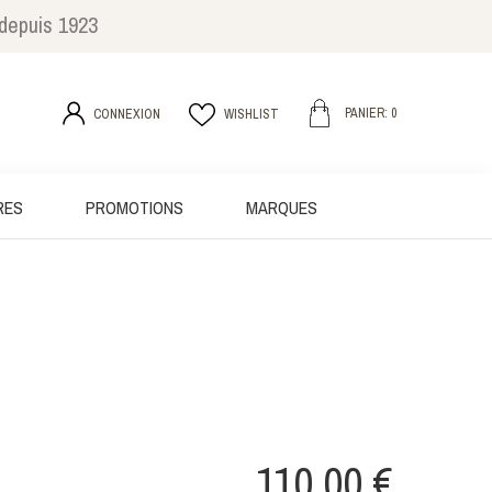
 depuis 1923
PANIER: 0
CONNEXION
WISHLIST
RES
PROMOTIONS
MARQUES
110,00 €