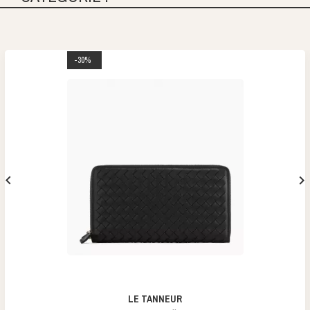
-30%


LE TANNEUR