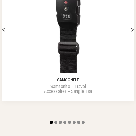


SAMSONITE
Samsonite - Travel
Accessoires - Sangle Tsa