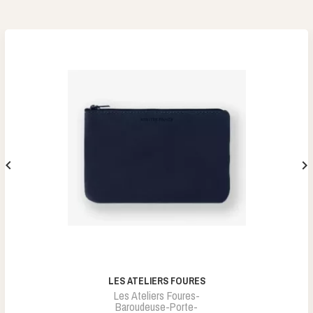


LES ATELIERS FOURES
Les Ateliers Foures-
Baroudeuse-Porte-