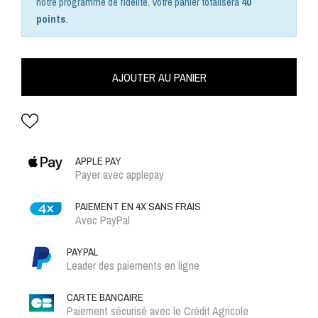
notre programme de fidélité. Votre panier totalisera
40
points
.
AJOUTER AU PANIER
APPLE PAY
Payer avec applepay
PAIEMENT EN 4X SANS FRAIS
Avec PayPal
PAYPAL
Leader des paiements en ligne
CARTE BANCAIRE
Paiement sécurisé avec le Crédit Agricole