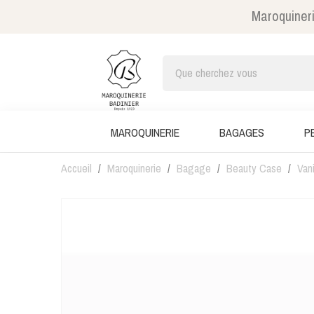
Maroquineri
MAROQUINERIE
BAGAGES
P
Accueil
Maroquinerie
Bagage
Beauty Case
Van