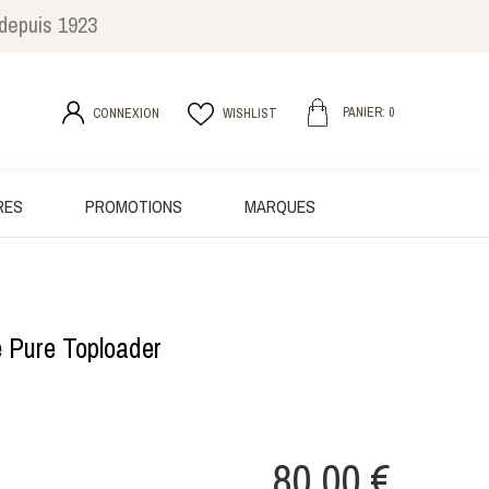
 depuis 1923
PANIER: 0
CONNEXION
WISHLIST
RES
PROMOTIONS
MARQUES
 Pure Toploader
80,00 €