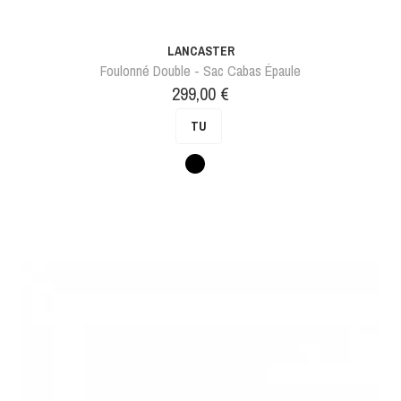
LANCASTER
Foulonné Double - Sac Cabas Épaule
Prix
299,00 €
TU
Noir