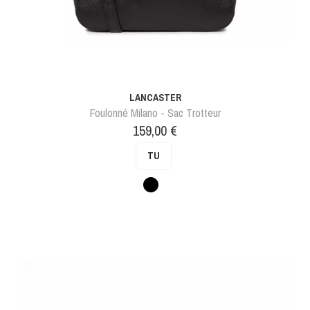
LANCASTER
Foulonné Milano - Sac Trotteur
Prix
159,00 €
TU
Noir