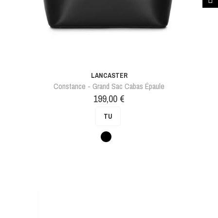
LANCASTER
Constance - Grand Sac Cabas Épaule
Prix
199,00 €
TU
Noir