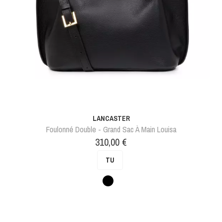
LANCASTER
Foulonné Double - Grand Sac À Main Louisa
Prix
310,00 €
TU
Noir