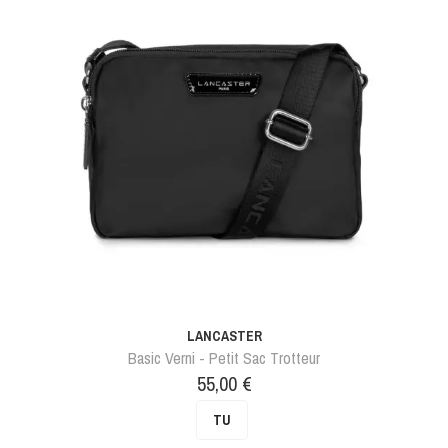
LANCASTER
Basic Verni - Petit Sac Trotteur
Prix
55,00 €
TU