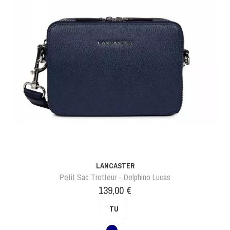
LANCASTER
Petit Sac Trotteur - Delphino Lucas
Prix
139,00 €
TU