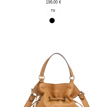
Prix
199,00 €
TU
Noir