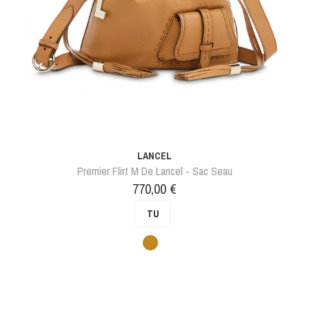
LANCEL
Premier Flirt M De Lancel - Sac Seau
Prix
770,00 €
TU
Camel