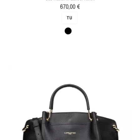
Prix
670,00 €
TU
Noir