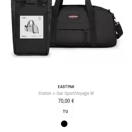
EASTPAK
Station +-Sac Sport/voyage M
Prix
70,00 €
TU
Noir