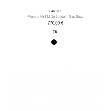
LANCEL
Premier Flirt M De Lancel - Sac Seau
Prix
770,00 €
TU
Noir