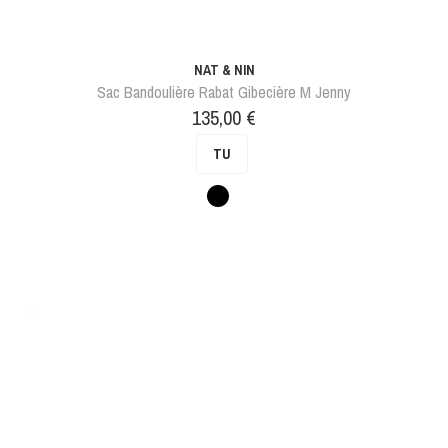
NAT & NIN
Sac Bandoulière Rabat Gibecière M Jenny
Prix
135,00 €
TU
Noir