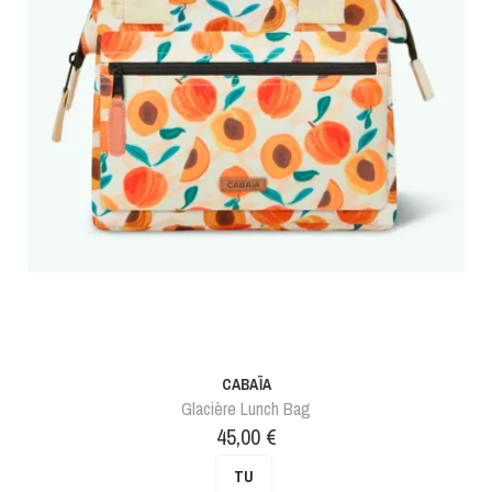
CABAÏA
Glacière Lunch Bag
Prix
45,00 €
TU