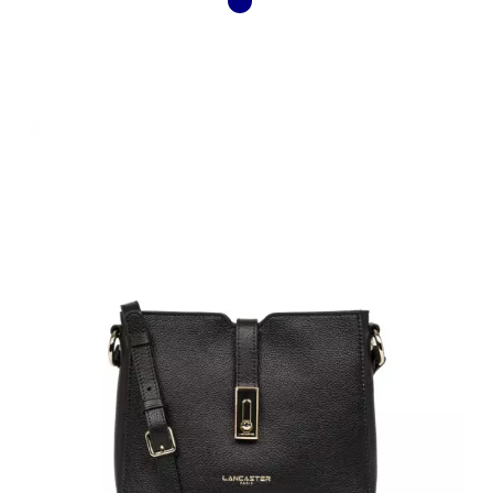
Bleu
foncé