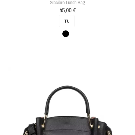
Glacière Lunch Bag
Prix
45,00 €
TU
Noir