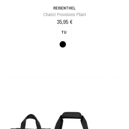
REISENTHEL
Chariot Provisions Pliant
Prix
35,95 €
TU
Pois
noir