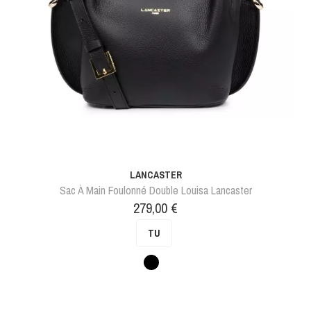
LANCASTER
Sac À Main Foulonné Double Louisa Lancaster
Prix
279,00 €
TU
Noir