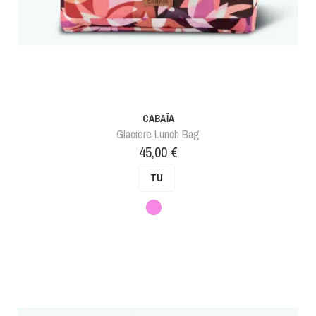
CABAÏA
Glacière Lunch Bag
Prix
45,00 €
TU
Rose