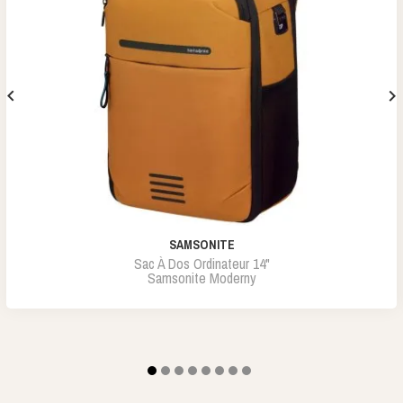


SAMSONITE
Sac À Dos Ordinateur 14"
Samsonite Moderny