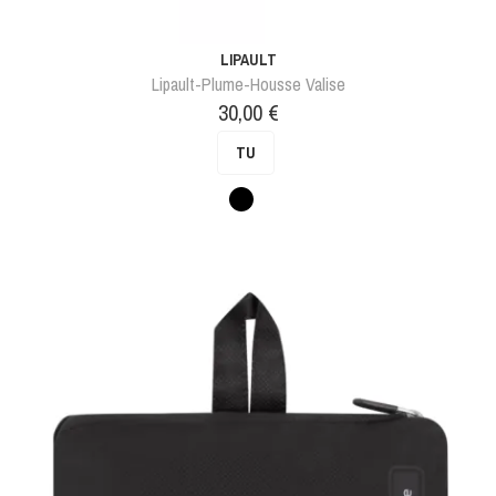
LIPAULT
Lipault-Plume-Housse Valise
Prix
30,00 €
TU
Noir