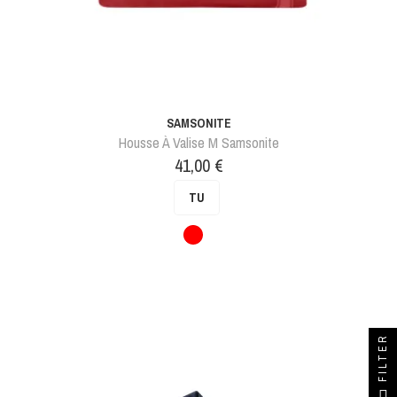
SAMSONITE
Housse À Valise M Samsonite
Prix
41,00 €
TU
Rouge
FILTER