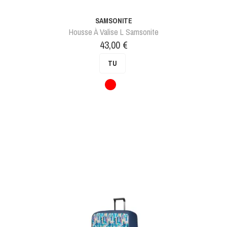
SAMSONITE
Housse À Valise L Samsonite
Prix
43,00 €
TU
Rouge