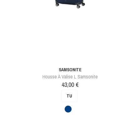
SAMSONITE
Housse À Valise L Samsonite
Prix
43,00 €
TU
Bleu