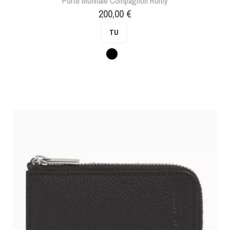
Porte Monnaie Compagnon Romy
Prix
200,00 €
TU
Noir