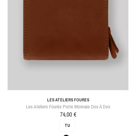
LES ATELIERS FOURES
Les Ateliers Fourès Porte Monnaie Dos À Dos
Prix
74,00 €
TU