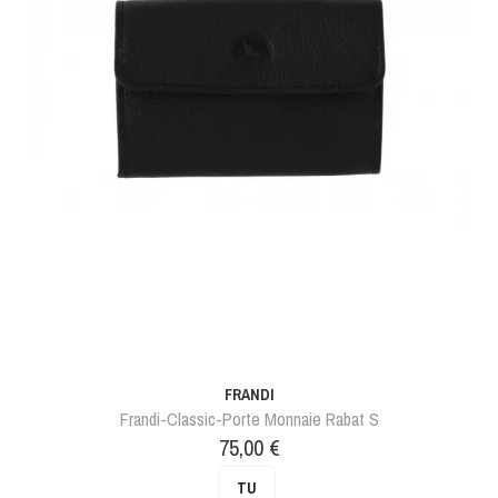
FRANDI
Frandi-Classic-Porte Monnaie Rabat S
Prix
75,00 €
TU