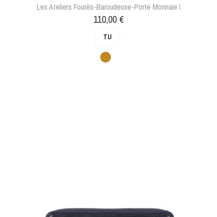
Les Ateliers Fourès-Baroudeuse-Porte Monnaie I
Prix
110,00 €
TU
Camel