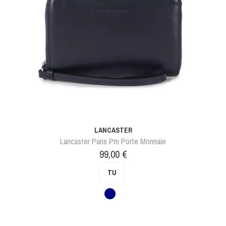
LANCASTER
Lancaster Paris Pm Porte Monnaie
Prix
99,00 €
TU
Bleu
foncé