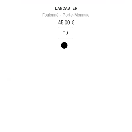
LANCASTER
Foulonné - Porte-Monnaie
Prix
45,00 €
TU
Noir