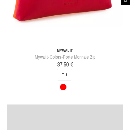
MYWALIT
Mywalit-Colors-Porte Monnaie Zip
Prix
37,50 €
TU
Rouge