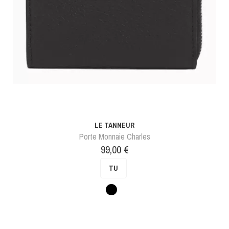
LE TANNEUR
Porte Monnaie Charles
Prix
99,00 €
TU
Noir