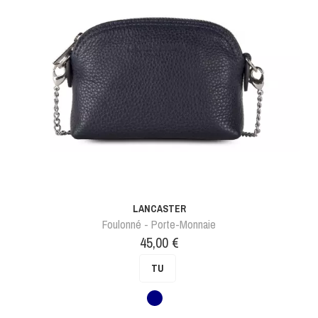
LANCASTER
Foulonné - Porte-Monnaie
Prix
45,00 €
TU
Bleu
foncé