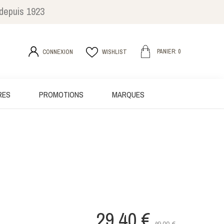
 depuis 1923
PANIER: 0
CONNEXION
WISHLIST
RES
PROMOTIONS
MARQUES
29,40 €