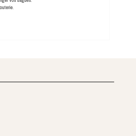
anger vos bagues.
outerie.