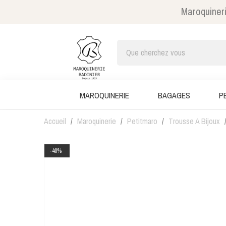
Maroquineri
MAROQUINERIE
BAGAGES
P
Accueil
Maroquinerie
Petitmaro
Trousse A Bijoux
-40%