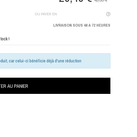
49,00 €
OU PAYER EN
LIVRAISON SOUS 48 A 72 HEURES
tock !
duit, car celui-ci bénéficie déjà d'une réduction
ER AU PANIER