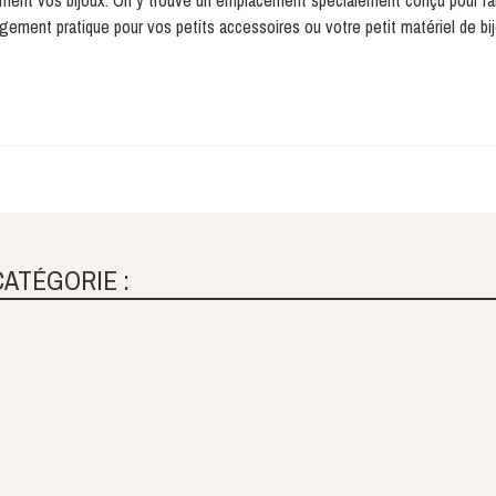
atement vos bijoux. On y trouve un emplacement spécialement conçu pour r
ement pratique pour vos petits accessoires ou votre petit matériel de bij
CATÉGORIE :