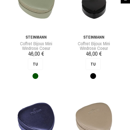
STEINMANN
STEINMANN
Coffret Bijoux Mini
Coffret Bijoux Mini
Windrose Coeur
Windrose Coeur
Prix
Prix
46,00 €
46,00 €
TU
TU
Vert
Noir