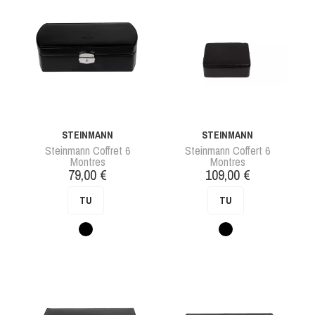
STEINMANN
STEINMANN
Steinmann Coffret 6
Steinmann Coffert 6
Montres
Montres
Prix
Prix
79,00 €
109,00 €
TU
TU
Noir
Noir