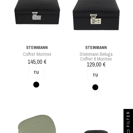
STEINMANN
STEINMANN
Coffret Montres
Steinmann Beluga
Coffret 8 Montres
Prix
145,00 €
Prix
129,00 €
TU
TU
Noir
Noir
FILTER