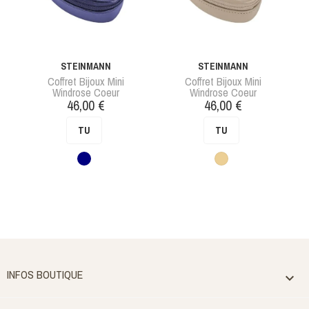
STEINMANN
STEINMANN
Coffret Bijoux Mini
Coffret Bijoux Mini
Windrose Coeur
Windrose Coeur
Prix
Prix
46,00 €
46,00 €
TU
TU
Bleu
Beige
foncé
INFOS BOUTIQUE
