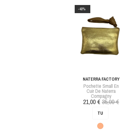
-40%
NATERRA FACTORY
Pochette Small En
Cuir De Naterra
Compagny
Prix
Prix
21,00 €
35,00 €
de
TU
base
Marron