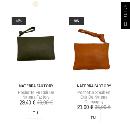
Crème
FILTER
-40%
-40%
NATERRA FACTORY
NATERRA FACTORY
Pochette En Cuir De
Pochette Small En
Naterra Factory
Cuir De Naterra
Prix
Prix
29,40 €
49,00 €
Compagny
Prix
Prix
21,00 €
35,00 €
de
de
TU
base
TU
base