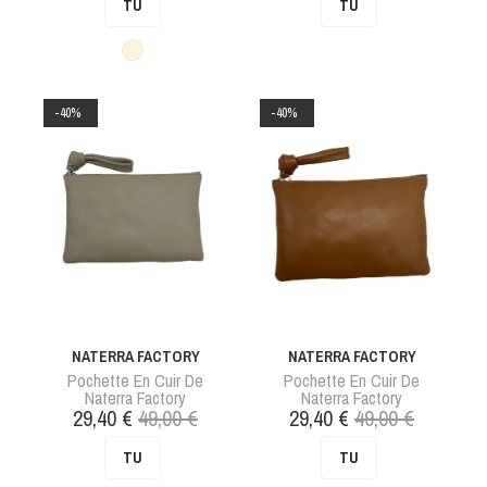
TU
TU
base
base
Crème
-40%
-40%
NATERRA FACTORY
NATERRA FACTORY
Pochette En Cuir De
Pochette En Cuir De
Naterra Factory
Naterra Factory
Prix
Prix
Prix
Prix
29,40 €
49,00 €
29,40 €
49,00 €
de
de
TU
TU
base
base