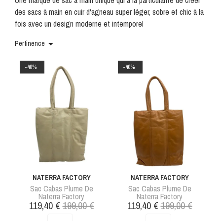
Une marque de sac à main unique qui a la particularité de créer
des sacs à main en cuir d'agneau super léger, sobre et chic à la
fois avec un design moderne et intemporel

Pertinence
-40%
-40%
NATERRA FACTORY
NATERRA FACTORY
Sac Cabas Plume De
Sac Cabas Plume De
Naterra Factory
Naterra Factory
Prix
Prix
Prix
Prix
119,40 €
199,00 €
119,40 €
199,00 €
de
de