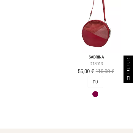
SABRINA
FILTER
D18013
Prix
Prix
55,00 €
110,00 €
de
TU
base
Bordeaux