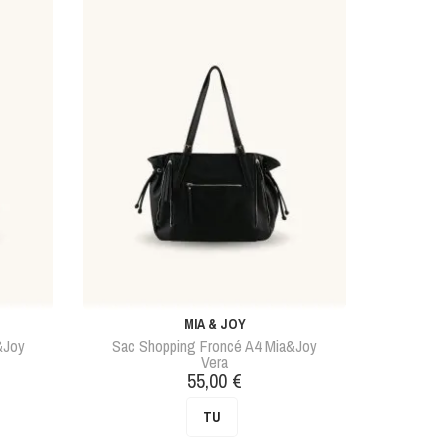
MIA & JOY
&joy
Sac Shopping Froncé A4 Mia&joy
Vera
Prix
55,00 €
TU