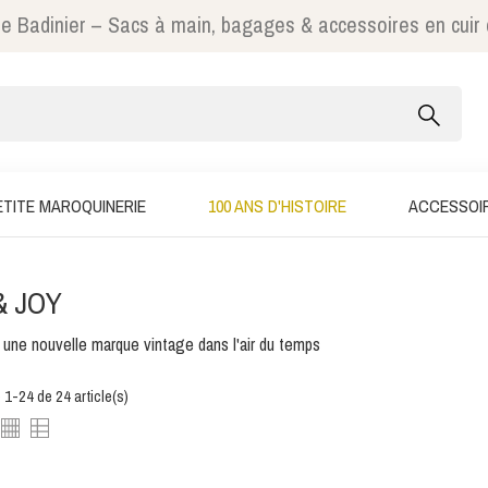
e Badinier – Sacs à main, bagages & accessoires en cuir
ETITE MAROQUINERIE
100 ANS D'HISTOIRE
ACCESSOI
& JOY
une nouvelle marque vintage dans l'air du temps
 1-24 de 24 article(s)