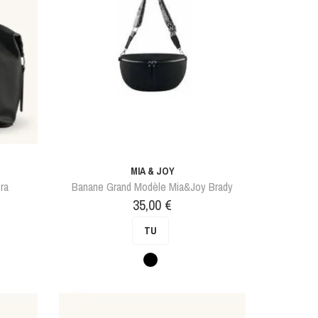
MIA & JOY
ra
Banane Grand Modèle Mia&joy Brady
Prix
35,00 €
TU
Noir