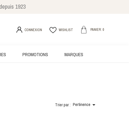
 depuis 1923
PANIER: 0
CONNEXION
WISHLIST
RES
PROMOTIONS
MARQUES

Trier par :
Pertinence