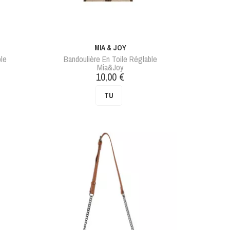
MIA & JOY
ble
Bandoulière En Toile Réglable
Mia&joy
Prix
10,00 €
TU