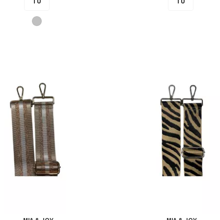
TU
TU
Gris