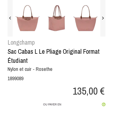


Longchamp
Sac Cabas L Le Pliage Original Format
Étudiant
Nylon et cuir - Rosethe
1899089
135,00 €
OU PAYER EN