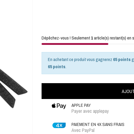
Dépêchez-vous ! Seulement
1
article(s) restant(s) en s
En achetant ce produit vous gagnerez
65 points
g
65 points
.
AJOUT
APPLE PAY
Payer avec applepay
PAIEMENT EN 4X SANS FRAIS
Avec PayPal