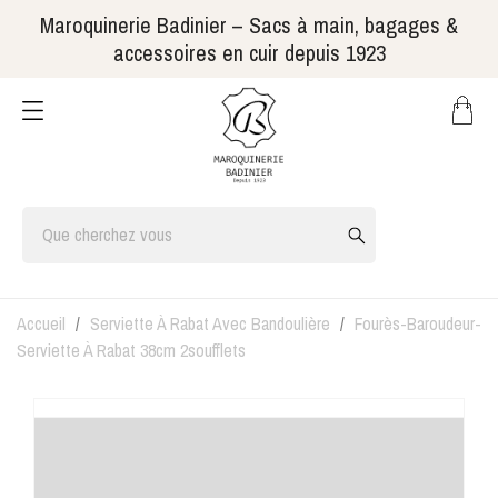
Maroquinerie Badinier – Sacs à main, bagages &
accessoires en cuir depuis 1923
Accueil
Serviette À Rabat Avec Bandoulière
Fourès-Baroudeur-
Serviette À Rabat 38cm 2soufflets