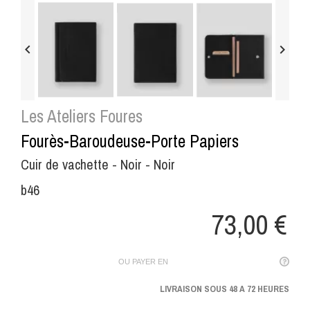


Les Ateliers Foures
Fourès-Baroudeuse-Porte Papiers
Cuir de vachette - Noir - Noir
b46
73,00 €
OU PAYER EN
LIVRAISON SOUS 48 A 72 HEURES