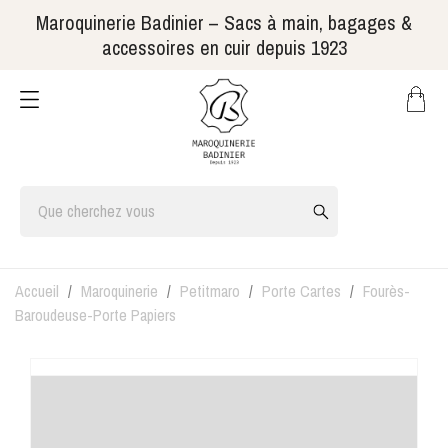
Maroquinerie Badinier – Sacs à main, bagages &
accessoires en cuir depuis 1923
Accueil
Maroquinerie
Petitmaro
Porte Cartes
Fourès-
Baroudeuse-Porte Papiers