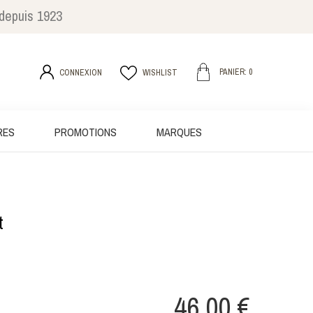
 depuis 1923
PANIER: 0
CONNEXION
WISHLIST
RES
PROMOTIONS
MARQUES
t
46,00 €