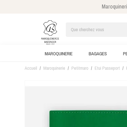
Maroquineri
MAROQUINERIE
BAGAGES
P
Accueil
Maroquinerie
Petitmaro
Etui Passeport