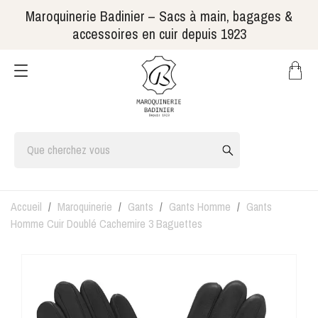
Maroquinerie Badinier – Sacs à main, bagages &
accessoires en cuir depuis 1923
Accueil
Maroquinerie
Gants
Gants Homme
Gants
Homme Cuir Doublé Cachemire 3 Baguettes