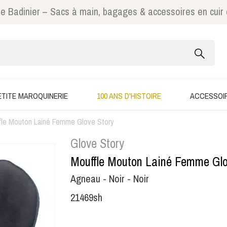
e Badinier – Sacs à main, bagages & accessoires en cuir
ETITE MAROQUINERIE
100 ANS D'HISTOIRE
ACCESSOI
fle Mouton Lainé Femme Glove Story
Glove Story
Mouffle Mouton Lainé Femme Glo
Agneau - Noir - Noir
21469sh