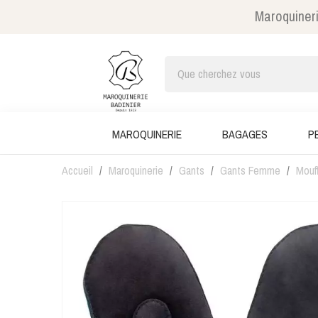
Maroquineri
MAROQUINERIE
BAGAGES
P
Accueil
Maroquinerie
Gants
Gants Femme
Mouf