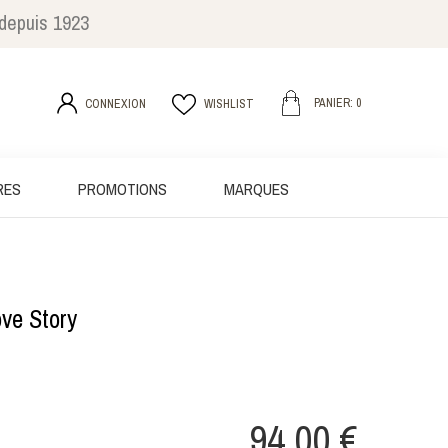
 depuis 1923
PANIER: 0
CONNEXION
WISHLIST
RES
PROMOTIONS
MARQUES
ve Story
94,00 €