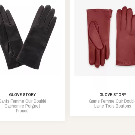
GLOVE STORY
GLOVE STORY
Gants Femme Cuir Doublé
Gants Femme Cuir Doubl
Cachemire Poignet
Laine Trois Boutons
Froncé