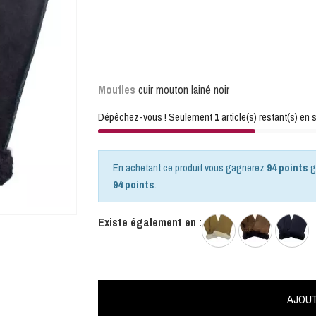
Moufles
cuir mouton lainé noir
Dépêchez-vous ! Seulement
1
article(s) restant(s) en s
En achetant ce produit vous gagnerez
94 points
g
94 points
.
Existe également en :
AJOUT